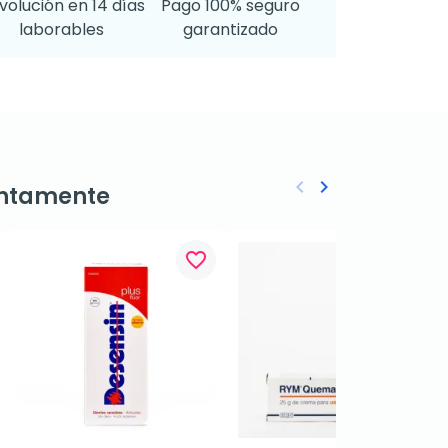
volución en 14 días
Pago 100% seguro
laborables
garantizado
keyboard_arrow_left
keyboard_arrow_right
ntamente
Anterior
Siguiente
favorite_border
favorite_border