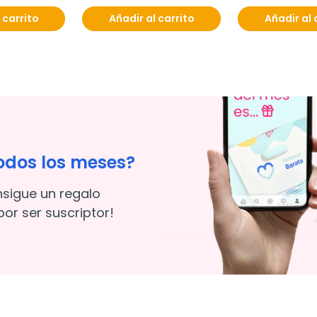
 carrito
Añadir al carrito
Añadir al 
odos los meses?
nsigue un regalo
or ser suscriptor!