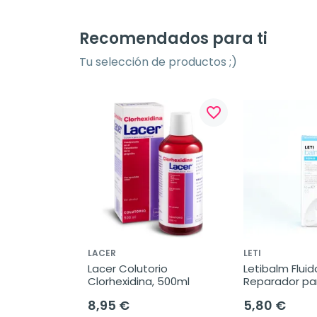
Recomendados para ti
Tu selección de productos ;)
favorite_border
LACER
LETI
Lacer Colutorio 
Letibalm Fluido
Clorhexidina, 500ml
Reparador para
labios, 10ml.
8,95 €
5,80 €