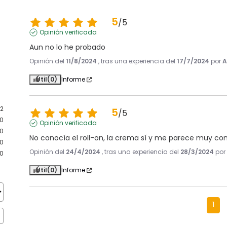
5
/
5
Opinión verificada
Aun no lo he probado
Opinión del
11/8/2024
, tras una experiencia del
17/7/2024
por
A
Útil
(0)
Informe
2
5
/
5
0
Opinión verificada
0
No conocía el roll-on, la crema sí y me parece muy c
0
Opinión del
24/4/2024
, tras una experiencia del
28/3/2024
po
0
Útil
(0)
Informe
1