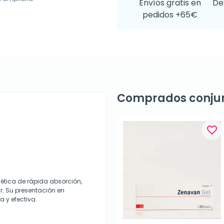
Envíos gratis en
De
pedidos +65€
Comprados conju
favorite_border
mética de rápida absorción,
r. Su presentación en
 y efectiva.