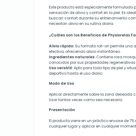
Este producto está especialmente formulado 
sensación de alivio y confort en la piel. Es ide
buscan confort durante su entrenamiento co
necesitan alivio en su rutina diaria.
¿Cuáles son los Beneficios de Physiorelax Fo
Alivio rápido:
Su formato roll-on permite una a
efectiva, ofreciendo alivio instantáneo.
Ingredientes naturales:
Contiene rosa mosque
conocidos por sus propiedades regenerativas y
Uso versátil:
Apto para todo tipo de piel y sit
deportivo hasta el uso diario.
Modo de Uso
Aplicar directamente sobre la zona deseada co
Usar tantas veces como sea necesario.
Presentación
El producto viene en un práctico envase de 75 m
cualquier lugar y aplicar en cualquier moment