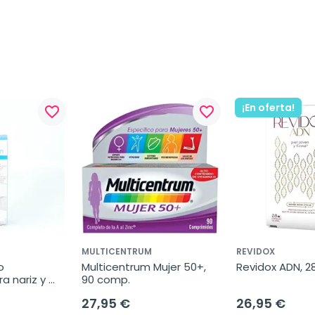
¡En oferta!
favorite_border
favorite_border
MULTICENTRUM
REVIDOX
 
Multicentrum Mujer 50+, 
Revidox ADN, 2
 nariz y 
90 comp.
27,95 €
26,95 €