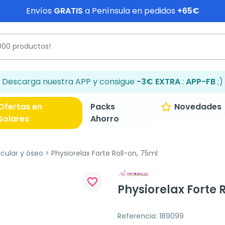
Envíos
GRATIS
a Península en pedidos
+65€
Descarga nuestra APP y consigue
-3€ EXTRA
:
APP-FB
;)
Ofertas en
Packs
Novedades
Solares
Ahorro
icular y óseo
Physiorelax Forte Roll-on, 75ml
favorite_border
Physiorelax Forte 
Referencia: 189099