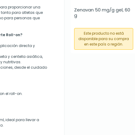
para proporcionar una
Zenavan 50 mg/g gel, 60 
al tanto para atletas que
g
mo para personas que
Este producto no está
rte Roll-on?
disponible para su compra
en este país o región.
plicación directa y
ta y centella asiática,
 nutritivas.
uaciones, desde el cuidado
n el roll-on.
l, ideal para llevar a
o.