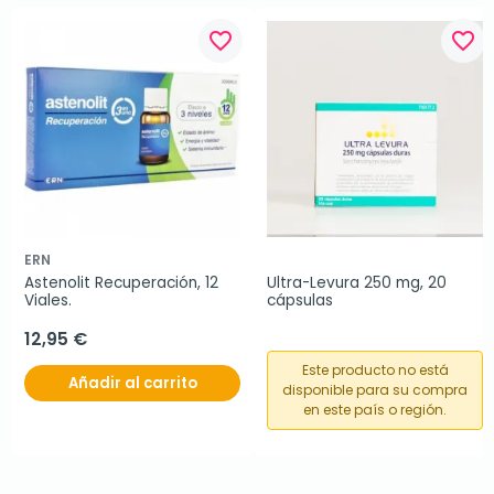
favorite_border
favorite_border
ERN
Astenolit Recuperación, 12 
Ultra-Levura 250 mg, 20 
Viales.
cápsulas
12,95 €
Este producto no está
Añadir al carrito
disponible para su compra
en este país o región.