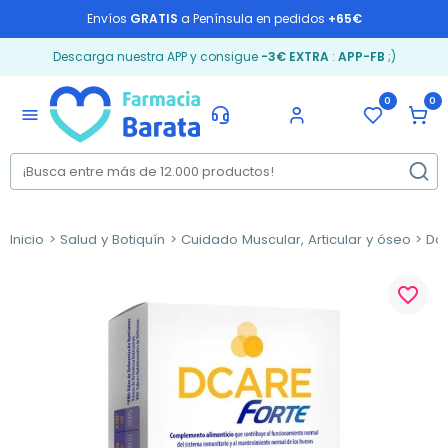
Envíos
GRATIS
a Península en pedidos
+65€
Descarga nuestra APP y consigue
-3€ EXTRA
:
APP-FB
;)
0
0
menu
Inicio
Salud y Botiquín
Cuidado Muscular, Articular y óseo
Dol
favorite_border