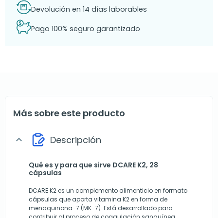
Devolución en 14 días laborables
Pago 100% seguro garantizado
Más sobre este producto
Descripción
expand_more
Qué es y para que sirve DCARE K2, 28
cápsulas
DCARE K2 es un complemento alimenticio en formato
cápsulas que aporta vitamina K2 en forma de
menaquinona-7 (MK-7). Está desarrollado para
contribuir al proceso de coagulación sanguínea