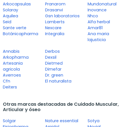
Arkocapsulas
Pranarom
Mundonatural
Solaray
Drasanvi
Inovance
Aquilea
Gsn laboratorios
Nhco
Seid
Lamberts
Alfa herbal
Sante verte
Nexcare
Amar81
Botánicapharma
Integralia
Ana maria
lajusticia
Annabis
Derbos
Arkopharma
Dexsil
Artesania
Dietmed
agricola
Dimefar
Averroes
Dr. green
Cfn
El naturalista
Deiters
Otras marcas destacadas de Cuidado Muscular,
Articular y óseo
Solgar
Nature essential
Sotya
Fisiopharma
Arnidol
Movial