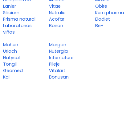
Lanier
Vitae
Obire
Silicium
Nutralie
Kern pharma
Prisma natural
Acofar
Eladiet
Laboratorios
Boiron
Be+
viñas
Mahen
Margan
Uriach
Nutergia
Natysal
Internature
Tongil
Pileje
Geamed
Vitalart
Kal
Bonusan