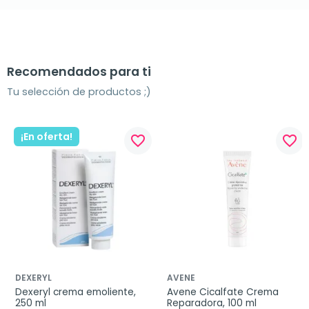
Recomendados para ti
Tu selección de productos ;)
¡En oferta!
favorite_border
favorite_border
DEXERYL
AVENE
Dexeryl crema emoliente, 
Avene Cicalfate Crema 
250 ml
Reparadora, 100 ml