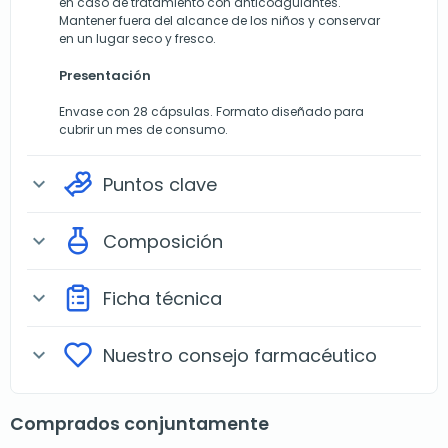
en caso de tratamiento con anticoagulantes.
Mantener fuera del alcance de los niños y conservar
en un lugar seco y fresco.
Presentación
Envase con 28 cápsulas. Formato diseñado para
cubrir un mes de consumo.
Puntos clave
expand_more
Composición
expand_more
Ficha técnica
expand_more
Nuestro consejo farmacéutico
expand_more
Comprados conjuntamente