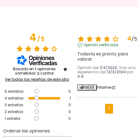
4
4
/
5
/
5
Opinión verificada
Todavía es pronto para 
valorar
Opinión del
1/4/2024
, tras una
Basado en
1
opiniones
experiencia del
12/3/2024
por
sometidas a control
A.A.
Ver todas las reseñas de este sitio
Útil
(0)
Informe
5
estrellas
0
4
estrellas
1
3
estrellas
0
1
2
estrellas
0
1
estrella
0
Ordenar las opiniones