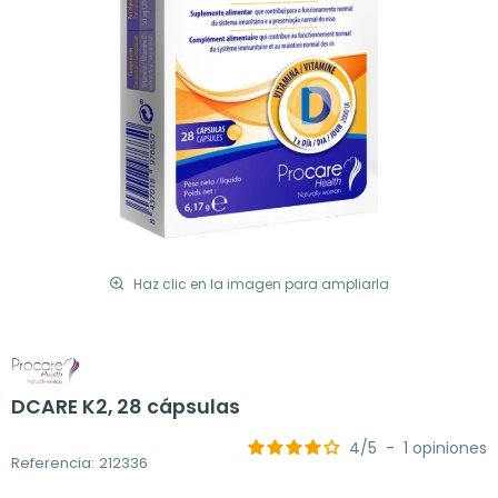
Haz clic en la imagen para ampliarla
DCARE K2, 28 cápsulas
4
/
5
-
1
opiniones
Referencia: 212336