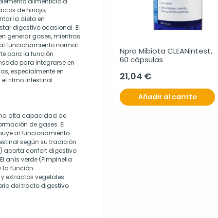
plemento alimenticio a
actos de hinojo,
tar la dieta en
ar digestivo ocasional. El
n generar gases, mientras
n al funcionamiento normal
Npro Mibiota CLEANintest, 
te para la función
60 cápsulas
ensado para integrarse en
das, especialmente en
21,04 €
 ritmo intestinal.
Añadir al carrito
 una alta capacidad de
ormación de gases. El
ibuye al funcionamiento
estinal según su tradición
 aporta confort digestivo
 El anís verde (Pimpinella
y la función
 y extractos vegetales
io del tracto digestivo