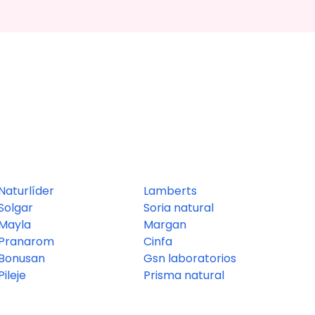
Naturlíder
Lamberts
Solgar
Soria natural
Mayla
Margan
Pranarom
Cinfa
Bonusan
Gsn laboratorios
Pileje
Prisma natural