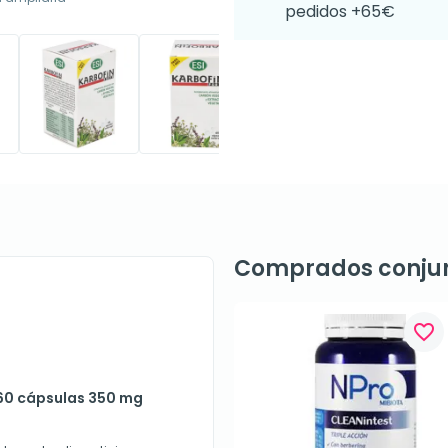
pedidos +65€
Comprados conju
favorite_border
 60 cápsulas 350 mg