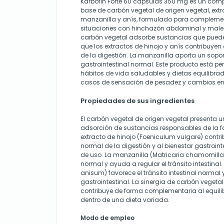
Karbofin Forte 60 cápsulas 350 mg es un com
base de carbón vegetal de origen vegetal, extr
manzanilla y anís, formulado para complemen
situaciones con hinchazón abdominal y malest
carbón vegetal adsorbe sustancias que puede
que los extractos de hinojo y anís contribuye
de la digestión. La manzanilla aporta un sopor
gastrointestinal normal. Este producto está p
hábitos de vida saludables y dietas equilibra
casos de sensación de pesadez y cambios en el
Propiedades de sus ingredientes
El carbón vegetal de origen vegetal presenta
adsorción de sustancias responsables de la f
extracto de hinojo (Foeniculum vulgare) contr
normal de la digestión y al bienestar gastroint
de uso. La manzanilla (Matricaria chamomilla)
normal y ayuda a regular el tránsito intestinal.
anisum) favorece el tránsito intestinal normal 
gastrointestinal. La sinergia de carbón vegetal
contribuye de forma complementaria al equilibr
dentro de una dieta variada.
Modo de empleo