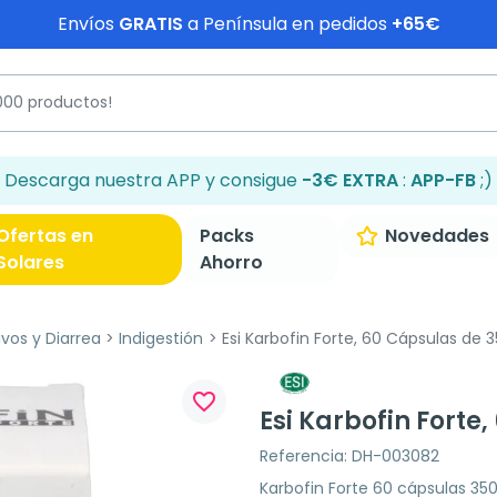
Envíos
GRATIS
a Península en pedidos
+65€
Descarga nuestra APP y consigue
-3€ EXTRA
:
APP-FB
;)
Ofertas en
Packs
Novedades
Solares
Ahorro
ivos y Diarrea
Indigestión
Esi Karbofin Forte, 60 Cápsulas de
favorite_border
Esi Karbofin Forte
Referencia: DH-003082
Karbofin Forte 60 cápsulas 3