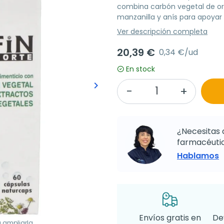
combina carbón vegetal de ori
manzanilla y anís para apoyar 
Ver descripción completa
20,39 €
0,34 €/ud
En stock
keyboard_arrow_right
Siguiente
¿Necesitas 
farmacéutic
Hablamos
Envíos gratis en
De
a ampliarla