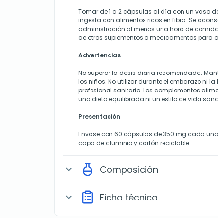
Tomar de 1 a 2 cápsulas al día con un vaso d
ingesta con alimentos ricos en fibra. Se acons
administración al menos una hora de comidas
de otros suplementos o medicamentos para op
Advertencias
No superar la dosis diaria recomendada. Mant
los niños. No utilizar durante el embarazo ni la
profesional sanitario. Los complementos alimen
una dieta equilibrada ni un estilo de vida sano
Presentación
Envase con 60 cápsulas de 350 mg cada una, 
capa de aluminio y cartón reciclable.
Composición
expand_more
Ficha técnica
expand_more