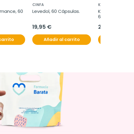
CINFA
KAIDAX
mance, 60 
Levedol, 60 Cápsulas.
Kaidax Forte ant
60 cápsulas
19,95 €
22,95 €
carrito
Añadir al carrito
Añadir al c