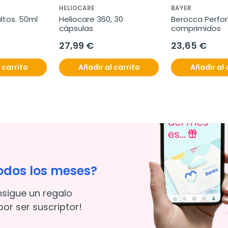
HELIOCARE
BAYER
ltos. 50ml
Heliocare 360, 30 
Berocca Perfor
cápsulas
comprimidos
27,99 €
23,65 €
 carrito
Añadir al carrito
Añadir al 
odos los meses?
nsigue un regalo
or ser suscriptor!