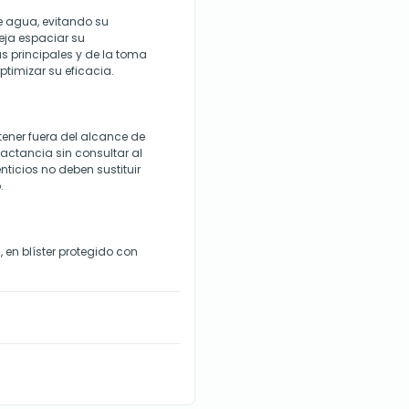
e agua, evitando su
eja espaciar su
 principales y de la toma
timizar su eficacia.
ener fuera del alcance de
 lactancia sin consultar al
ticios no deben sustituir
.
en blíster protegido con