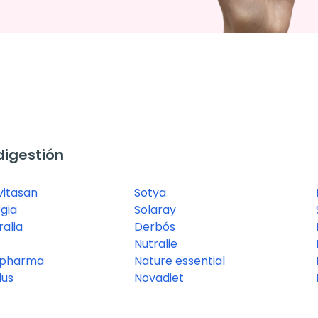
digestión
vitasan
Sotya
gia
Solaray
ralia
Derbós
Nutralie
 pharma
Nature essential
lus
Novadiet