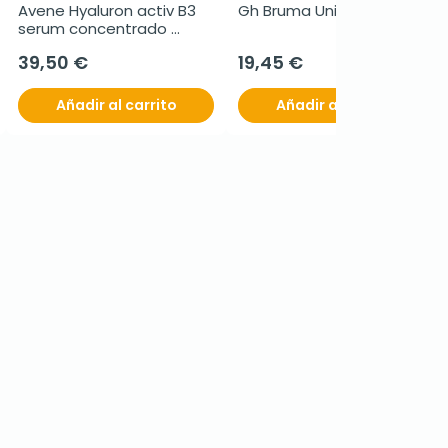
Avene Hyaluron activ B3 
Gh Bruma Universal, 100 ml
serum concentrado 
voluminizador, 30 ml
39,50 €
19,45 €
Añadir al carrito
Añadir al carrito