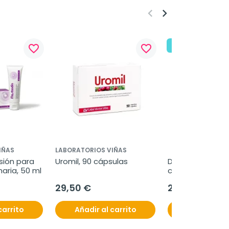
keyboard_arrow_left
keyboard_arrow_right
¡En oferta!
favorite_border
favorite_border
IÑAS
LABORATORIOS VIÑAS
ión para 
Uromil, 90 cápsulas
DeMEMORY senior
aria, 50 ml
cápsulas
29,50 €
24,50 €
carrito
Añadir al carrito
Añadir al c