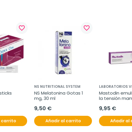
favorite_border
favorite_border
NS NUTRITIONAL SYSTEM
LABORATORIOS V
ticks 
NS Melatonina Gotas 1 
Mastodin emuls
mg, 30 ml
la tensión mam
9,50 €
9,95 €
 carrito
Añadir al carrito
Añadir al 