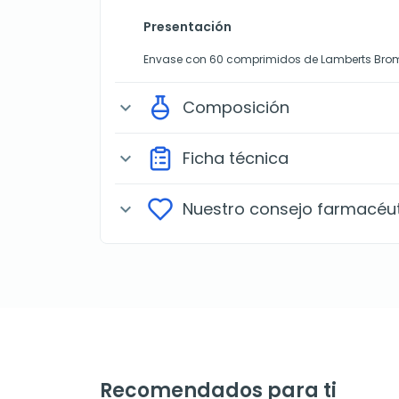
Presentación
Envase con 60 comprimidos de Lamberts Brom
Composición
expand_more
Ficha técnica
expand_more
Nuestro consejo farmacéu
expand_more
Recomendados para ti