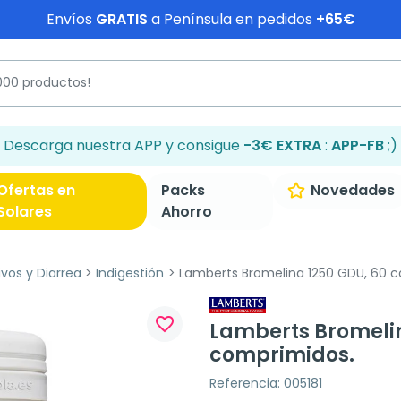
Envíos
GRATIS
a Península en pedidos
+65€
Descarga nuestra APP y consigue
-3€ EXTRA
:
APP-FB
;)
Ofertas en
Packs
Novedades
Solares
Ahorro
ivos y Diarrea
Indigestión
Lamberts Bromelina 1250 GDU, 60 
favorite_border
Lamberts Bromelin
comprimidos.
Referencia: 005181