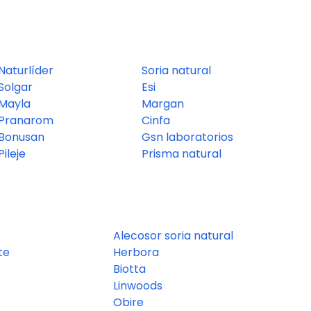
Naturlíder
Soria natural
Solgar
Esi
Mayla
Margan
Pranarom
Cinfa
Bonusan
Gsn laboratorios
Pileje
Prisma natural
Alecosor soria natural
te
Herbora
Biotta
Linwoods
Obire