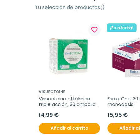
Tu selección de productos ;)
¡En oferta!
favorite_border
VISUECTOINE
Visuectoine oftálmica 
Esoxx One, 20 s
triple acción, 30 ampollas 
monodosis
unidosis
14,99 €
15,95 €
Añadir al carrito
Añadir al