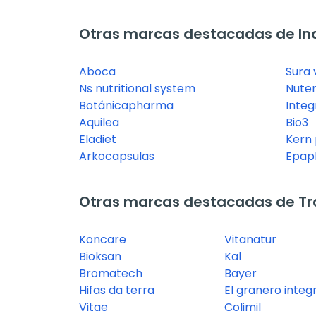
Otras marcas destacadas de In
Aboca
Sura 
Ns nutritional system
Nuter
Botánicapharma
Integ
Aquilea
Bio3
Eladiet
Kern
Arkocapsulas
Epap
Otras marcas destacadas de Tra
Koncare
Vitanatur
Bioksan
Kal
Bromatech
Bayer
Hifas da terra
El granero integ
Vitae
Colimil