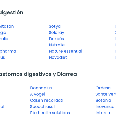
digestión
vitasan
Sotya
gia
Solaray
ralia
Derbós
Nutralie
 pharma
Nature essential
lus
Novadiet
stornos digestivos y Diarrea
Donnaplus
Ordesa
A vogel
Sante ver
Casen recordati
Botania
ral
Specchiasol
Inovance
Elie health solutions
Intersa