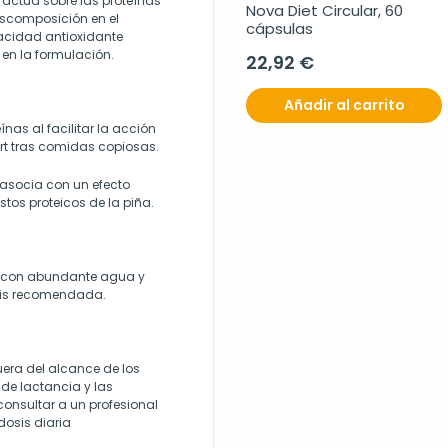
actúa sobre las proteínas
Nova Diet Circular, 60 
escomposición en el
cápsulas
pacidad antioxidante
en la formulación.
22,92 €
Añadir al carrito
ínas al facilitar la acción
ort tras comidas copiosas.
asocia con un efecto
stos proteicos de la piña.
e con abundante agua y
sis recomendada.
uera del alcance de los
de lactancia y las
onsultar a un profesional
dosis diaria