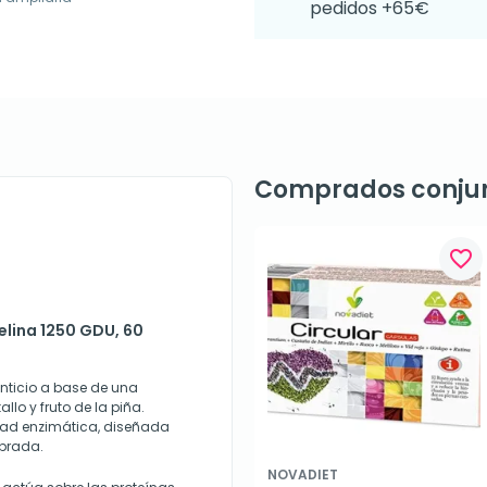
pedidos +65€
Comprados conju
favorite_border
elina 1250 GDU, 60
nticio a base de una
lo y fruto de la piña.
ad enzimática, diseñada
ibrada.
NOVADIET