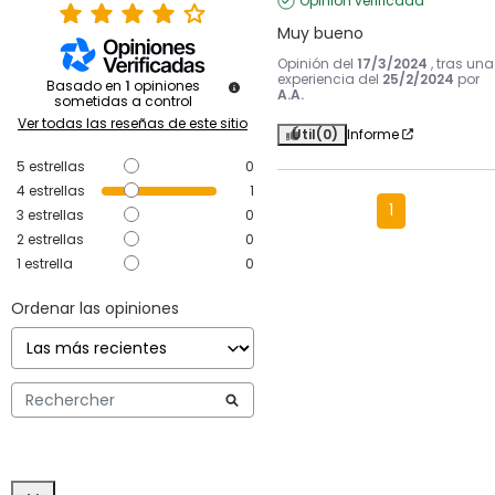
Opinión verificada
Muy bueno
Opinión del
17/3/2024
, tras una
experiencia del
25/2/2024
por
Basado en
1
opiniones
A.A.
sometidas a control
Ver todas las reseñas de este sitio
Útil
(0)
Informe
5
estrellas
0
4
estrellas
1
1
3
estrellas
0
2
estrellas
0
1
estrella
0
Ordenar las opiniones