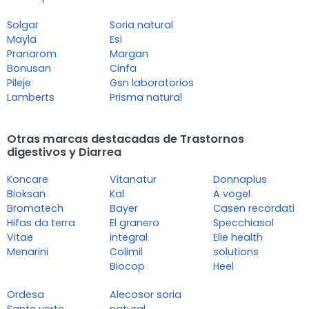
Solgar
Soria natural
Mayla
Esi
Pranarom
Margan
Bonusan
Cinfa
Pileje
Gsn laboratorios
Lamberts
Prisma natural
Otras marcas destacadas de Trastornos
digestivos y Diarrea
Koncare
Vitanatur
Donnaplus
Bioksan
Kal
A vogel
Bromatech
Bayer
Casen recordati
Hifas da terra
El granero
Specchiasol
Vitae
integral
Elie health
Menarini
Colimil
solutions
Biocop
Heel
Ordesa
Alecosor soria
Sante verte
natural