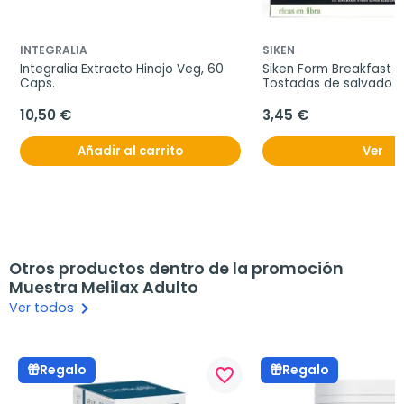
INTEGRALIA
SIKEN
Integralia Extracto Hinojo Veg, 60 
Siken Form Breakfast T
Caps.
Tostadas de salvado de
250g.
10,50 €
3,45 €
Añadir al carrito
Ver
Otros productos dentro de la promoción
Muestra Melilax Adulto
keyboard_arrow_right
Ver todos
Regalo
Regalo
favorite_border