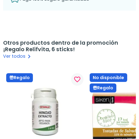
Otros productos dentro de la promoción
¡Regalo Relifvita, 6 sticks!
keyboard_arrow_right
Ver todos
No disponible
Regalo
favorite_border
Regalo