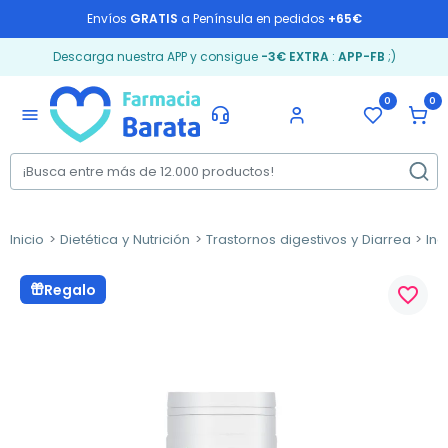
Envíos
GRATIS
a Península en pedidos
+65€
Descarga nuestra APP y consigue
-3€ EXTRA
:
APP-FB
;)
0
0
menu
Inicio
Dietética y Nutrición
Trastornos digestivos y Diarrea
Ind
Regalo
favorite_border