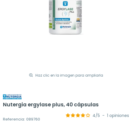
Haz clic en la imagen para ampliarla
Nutergia ergylase plus, 40 cápsulas
4
/
5
-
1
opiniones
Referencia: 089760