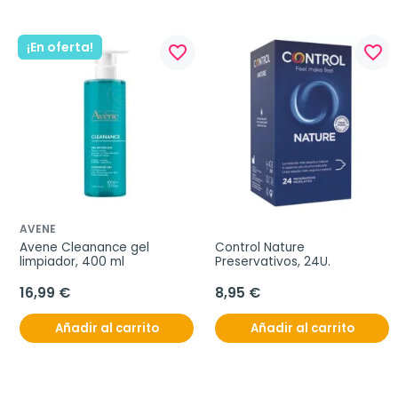
¡En oferta!
favorite_border
favorite_border
AVENE
Avene Cleanance gel 
Control Nature 
limpiador, 400 ml
Preservativos, 24U.
16,99 €
8,95 €
Añadir al carrito
Añadir al carrito