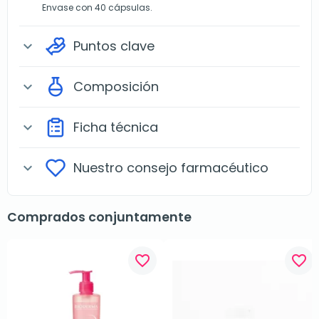
Envase con 40 cápsulas.
Puntos clave
expand_more
Composición
expand_more
Ficha técnica
expand_more
Nuestro consejo farmacéutico
expand_more
Comprados conjuntamente
favorite_border
favorite_border