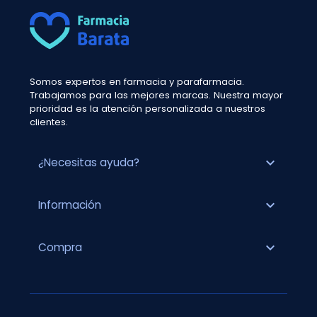
Somos expertos en farmacia y parafarmacia.
Trabajamos para las mejores marcas. Nuestra mayor
prioridad es la atención personalizada a nuestros
clientes.
expand_more
¿Necesitas ayuda?
expand_more
Información
expand_more
Compra