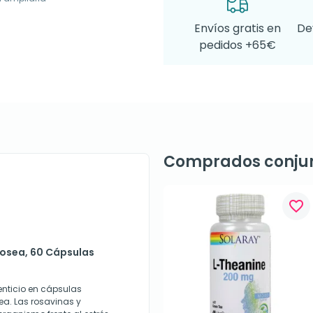
Envíos gratis en
De
pedidos +65€
Comprados conju
favorite_border
Rosea, 60 Cápsulas
nticio en cápsulas
ea. Las rosavinas y