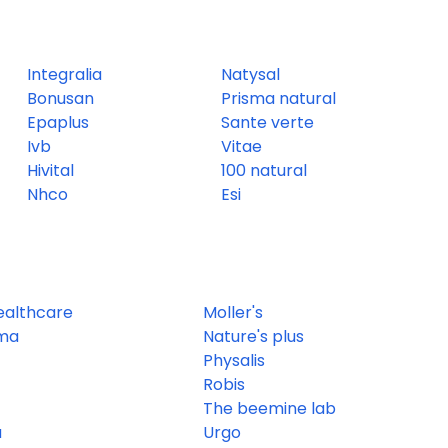
Integralia
Natysal
Bonusan
Prisma natural
Epaplus
Sante verte
Ivb
Vitae
Hivital
100 natural
Nhco
Esi
ealthcare
Moller's
ma
Nature's plus
Physalis
Robis
The beemine lab
a
Urgo