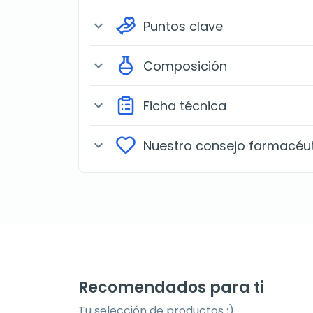
Puntos clave
expand_more
Composición
expand_more
Ficha técnica
expand_more
Nuestro consejo farmacéu
expand_more
Recomendados para ti
Tu selección de productos ;)