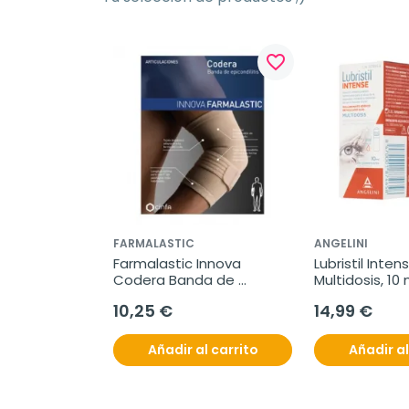
favorite_border
FARMALASTIC
ANGELINI
Farmalastic Innova 
Lubristil Intens
Codera Banda de 
Multidosis, 10 
Epicondilitis, 1 unidad
10,25 €
14,99 €
Añadir al carrito
Añadir al