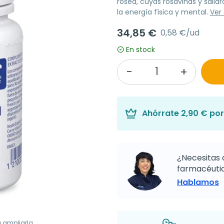
rosea, cuyas rosavinas y salidr
la energía física y mental.
Ver
34,85 €
0,58 €/ud
En stock
Ahórrate
2,90 €
por
¿Necesitas 
farmacéutic
Hablamos
a ampliarla