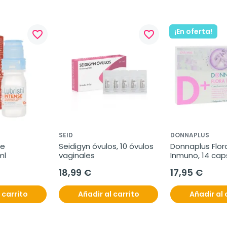
¡En oferta!
favorite_border
favorite_border
SEID
DONNAPLUS
e 
Seidigyn óvulos, 10 óvulos 
Donnaplus Flora
ml
vaginales
Inmuno, 14 cap
18,99 €
17,95 €
 carrito
Añadir al carrito
Añadir al 