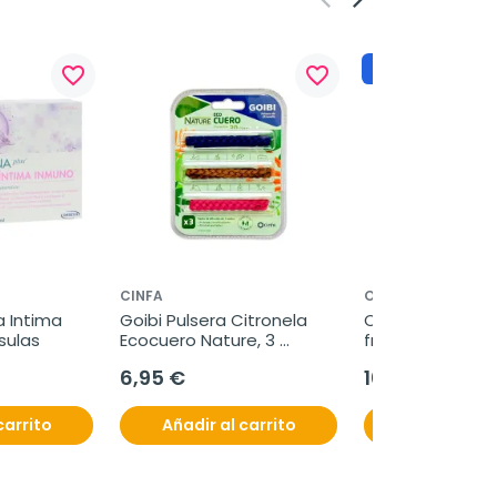
No disponible
favorite_border
favorite_border
CINFA
OLISTIC
 Intima 
Goibi Pulsera Citronela 
Olistic Triplo Next
sulas
Ecocuero Nature, 3 
frascos
unidades
6,95 €
105,95 €
carrito
Añadir al carrito
Ver