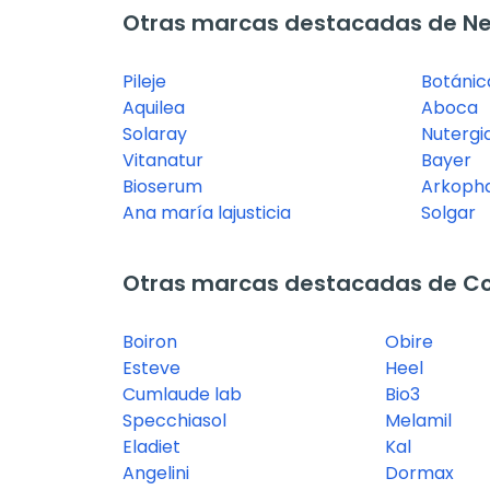
Otras marcas destacadas de Ne
Pileje
Botáni
Aquilea
Aboca
Solaray
Nutergi
Vitanatur
Bayer
Bioserum
Arkoph
Ana maría lajusticia
Solgar
Otras marcas destacadas de C
Boiron
Obire
Esteve
Heel
Cumlaude lab
Bio3
Specchiasol
Melamil
Eladiet
Kal
Angelini
Dormax