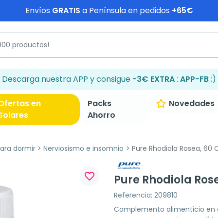
Envíos
GRATIS
a Península en pedidos
+65€
Descarga nuestra APP y consigue
-3€ EXTRA
:
APP-FB
;)
Ofertas en
Packs
Novedades
Solares
Ahorro
ra dormir
Nerviosismo e insomnio
Pure Rhodiola Rosea, 60 
favorite_border
Pure Rhodiola Ros
Referencia: 209810
Complemento alimenticio en c