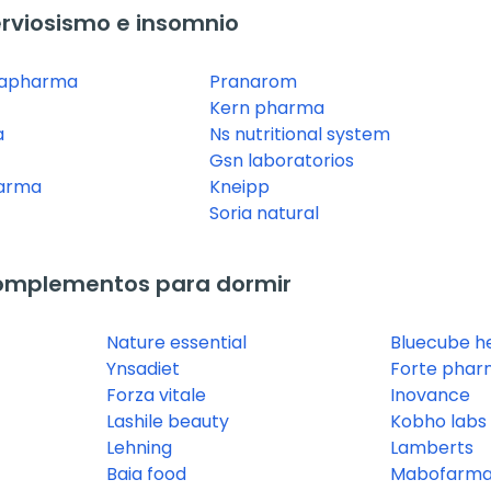
rviosismo e insomnio
capharma
Pranarom
Kern pharma
a
Ns nutritional system
Gsn laboratorios
arma
Kneipp
Soria natural
omplementos para dormir
Nature essential
Bluecube h
Ynsadiet
Forte phar
Forza vitale
Inovance
Lashile beauty
Kobho labs
Lehning
Lamberts
Baia food
Mabofarm