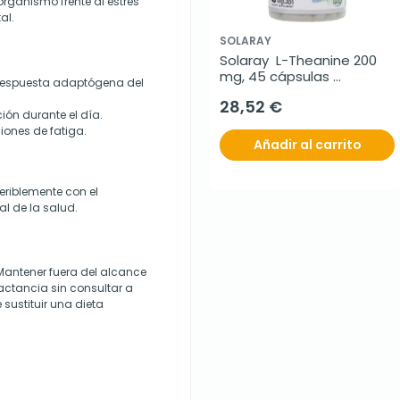
organismo frente al estrés
al.
SOLARAY
Solaray  L-Theanine 200 
mg, 45 cápsulas 
a respuesta adaptógena del
vegetales
28,52 €
ión durante el día.
iones de fatiga.
Añadir al carrito
eriblemente con el
l de la salud.
Mantener fuera del alcance
actancia sin consultar a
 sustituir una dieta