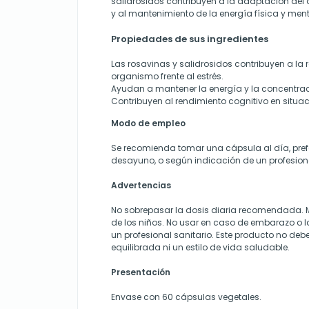
salidrosidos contribuyen a la adaptación del 
y al mantenimiento de la energía física y ment
Propiedades de sus ingredientes
Las rosavinas y salidrosidos contribuyen a l
organismo frente al estrés.
Ayudan a mantener la energía y la concentrac
Contribuyen al rendimiento cognitivo en situac
Modo de empleo
Se recomienda tomar una cápsula al día, pref
desayuno, o según indicación de un profesiona
Advertencias
No sobrepasar la dosis diaria recomendada. 
de los niños. No usar en caso de embarazo o l
un profesional sanitario. Este producto no debe
equilibrada ni un estilo de vida saludable.
Presentación
Envase con 60 cápsulas vegetales.