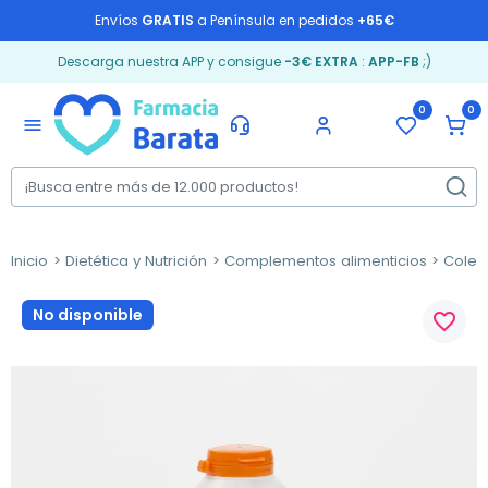
Envíos
GRATIS
a Península en pedidos
+65€
Descarga nuestra APP y consigue
-3€ EXTRA
:
APP-FB
;)
0
0
menu
Inicio
Dietética y Nutrición
Complementos alimenticios
Coles
No disponible
favorite_border