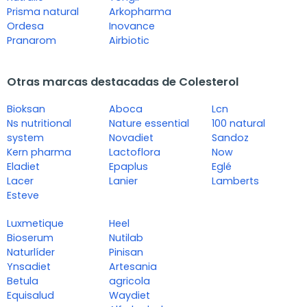
Prisma natural
Arkopharma
Ordesa
Inovance
Pranarom
Airbiotic
Otras marcas destacadas de Colesterol
Bioksan
Aboca
Lcn
Ns nutritional
Nature essential
100 natural
system
Novadiet
Sandoz
Kern pharma
Lactoflora
Now
Eladiet
Epaplus
Eglé
Lacer
Lanier
Lamberts
Esteve
Luxmetique
Heel
Bioserum
Nutilab
Naturlíder
Pinisan
Ynsadiet
Artesania
Betula
agricola
Equisalud
Waydiet