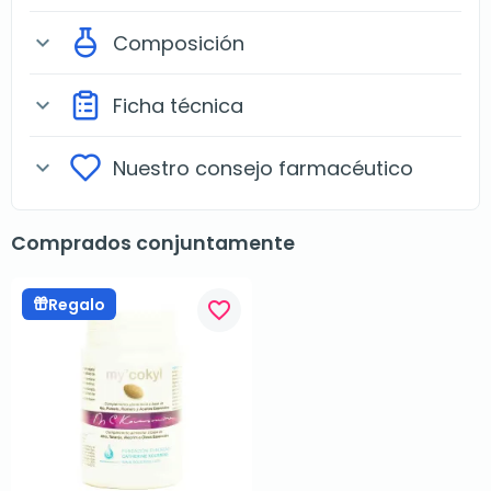
Composición
expand_more
Ficha técnica
expand_more
Nuestro consejo farmacéutico
expand_more
Comprados conjuntamente
Regalo
favorite_border