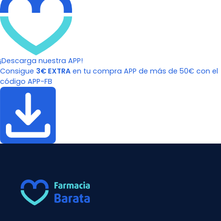
¡Descarga nuestra APP!
Consigue
3€ EXTRA
en tu compra APP de más de 50€ con el
código APP-FB