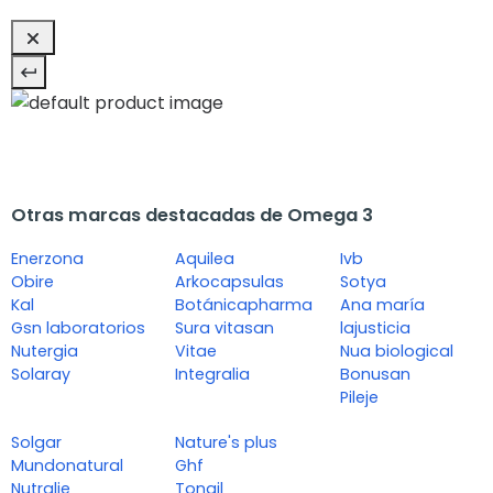
Otras marcas destacadas de Omega 3
Enerzona
Aquilea
Ivb
Obire
Arkocapsulas
Sotya
Kal
Botánicapharma
Ana maría
Gsn laboratorios
Sura vitasan
lajusticia
Nutergia
Vitae
Nua biological
Solaray
Integralia
Bonusan
Pileje
Solgar
Nature's plus
Mundonatural
Ghf
Nutralie
Tongil