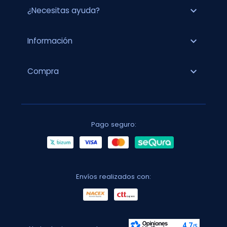
expand_more
¿Necesitas ayuda?
expand_more
Información
expand_more
Compra
Pago seguro:
Envíos realizados con: