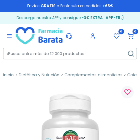
Envíos
GRATIS
a Península en pedidos
+65€
Descarga nuestra APP y consigue
-3€ EXTRA
:
APP-FB
;)
0
0
menu
Inicio
Dietética y Nutrición
Complementos alimenticios
Coles
favorite_border