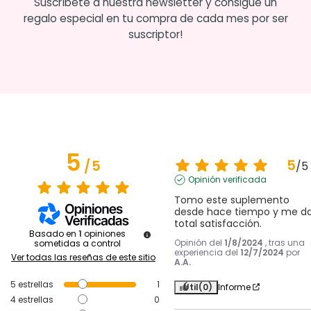
Suscríbete a nuestra newsletter y consigue un
regalo especial en tu compra de cada mes por ser
suscriptor!
5
5
/
5
/
5
Opinión verificada
Tomo este suplemento 
desde hace tiempo y me da
total satisfacción.
Basado en
1
opiniones
Opinión del
1/8/2024
, tras una
sometidas a control
experiencia del
12/7/2024
por
Ver todas las reseñas de este sitio
A.A.
5
estrellas
1
Útil
(0)
Informe
4
estrellas
0