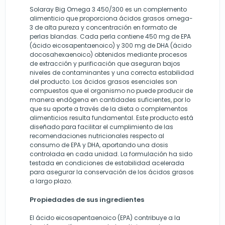
Solaray Big Omega 3 450/300 es un complemento
alimenticio que proporciona ácidos grasos omega-
3 de alta pureza y concentración en formato de
perlas blandas. Cada perla contiene 450 mg de EPA
(ácido eicosapentaenoico) y 300 mg de DHA (ácido
docosahexaenoico) obtenidos mediante procesos
de extracción y purificación que aseguran bajos
niveles de contaminantes y una correcta estabilidad
del producto. Los ácidos grasos esenciales son
compuestos que el organismo no puede producir de
manera endógena en cantidades suficientes, por lo
que su aporte a través de la dieta o complementos
alimenticios resulta fundamental. Este producto está
diseñado para facilitar el cumplimiento de las
recomendaciones nutricionales respecto al
consumo de EPA y DHA, aportando una dosis
controlada en cada unidad. La formulación ha sido
testada en condiciones de estabilidad acelerada
para asegurar la conservación de los ácidos grasos
a largo plazo.
Propiedades de sus ingredientes
El ácido eicosapentaenoico (EPA) contribuye a la