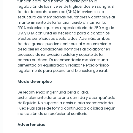
función cardíaca normal al participar en la
regulación de los niveles de triglicéridos en sangre. El
ácido docosahexaenoico (DHA) interviene en la
estructura de membranas neuronales y contribuye al
mantenimiento de la función cerebral normal. La
EFSA establece que una ingesta diaria de 250 mg de
EPA y DHA conjunta es necesaria para alcanzar los
efectos beneficiosos declarados. Además, ambos
ácidos grasos pueden contribuir al mantenimiento
de la piel en condiciones normales al colaborar en
procesos de renovación celular y soporte de la
barrera cutánea. Es recomendable mantener una
alimentación equilibrada y realizar ejercicio físico
regularmente para potenciar el bienestar general.
Modo de empleo
Se recomienda ingerir una perla al día,
preferiblemente durante una comida y acompañado
de líquido. No superar la dosis diaria recomendada.
Puede utilizarse de forma continuada o cíclica según
indicación de un profesional sanitario.
Advertencias