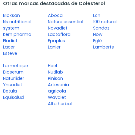
Otras marcas destacadas de Colesterol
Bioksan
Aboca
Lcn
Ns nutritional
Nature essential
100 natural
system
Novadiet
Sandoz
Kern pharma
Lactoflora
Now
Eladiet
Epaplus
Eglé
Lacer
Lanier
Lamberts
Esteve
Luxmetique
Heel
Bioserum
Nutilab
Naturlíder
Pinisan
Ynsadiet
Artesania
Betula
agricola
Equisalud
Waydiet
Alfa herbal