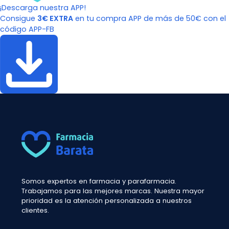
¡Descarga nuestra APP!
Consigue
3€ EXTRA
en tu compra APP de más de 50€ con el
código APP-FB
Somos expertos en farmacia y parafarmacia.
Trabajamos para las mejores marcas. Nuestra mayor
prioridad es la atención personalizada a nuestros
clientes.