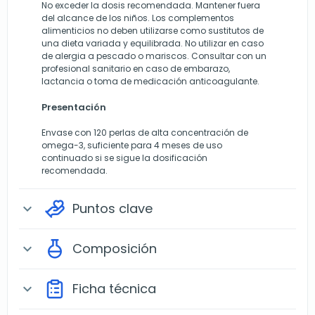
No exceder la dosis recomendada. Mantener fuera
del alcance de los niños. Los complementos
alimenticios no deben utilizarse como sustitutos de
una dieta variada y equilibrada. No utilizar en caso
de alergia a pescado o mariscos. Consultar con un
profesional sanitario en caso de embarazo,
lactancia o toma de medicación anticoagulante.
Presentación
Envase con 120 perlas de alta concentración de
omega-3, suficiente para 4 meses de uso
continuado si se sigue la dosificación
recomendada.
Puntos clave
expand_more
Composición
expand_more
Ficha técnica
expand_more