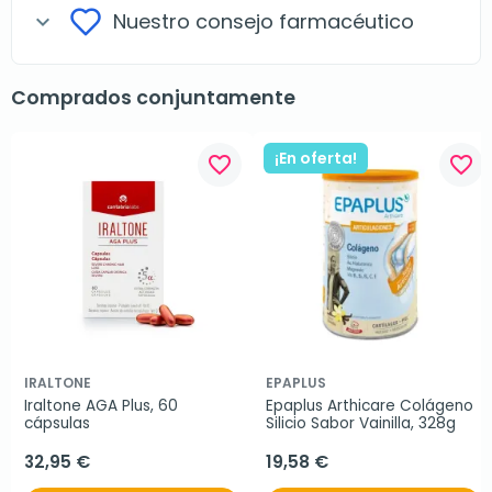
Nuestro consejo farmacéutico
expand_more
Comprados conjuntamente
¡En oferta!
favorite_border
favorite_border
IRALTONE
EPAPLUS
Iraltone AGA Plus, 60 
Epaplus Arthicare Colágeno 
cápsulas
Silicio Sabor Vainilla, 328g
32,95 €
19,58 €