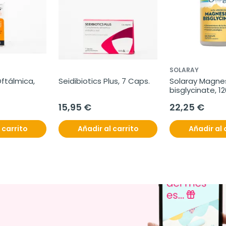
SOLARAY
ftálmica, 
Seidibiotics Plus, 7 Caps.
Solaray Magne
bisglycinate, 1
15,95 €
22,25 €
 carrito
Añadir al carrito
Añadir al 