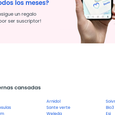
odos los meses?
nsigue un regalo
or ser suscriptor!
ernas cansadas
Arnidol
Soiv
sulas
Sante verte
Bio3
om
Weleda
Esi