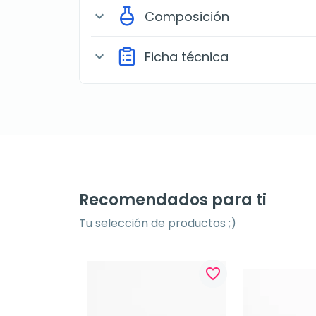
Composición
expand_more
Ficha técnica
expand_more
Recomendados para ti
Tu selección de productos ;)
favorite_border