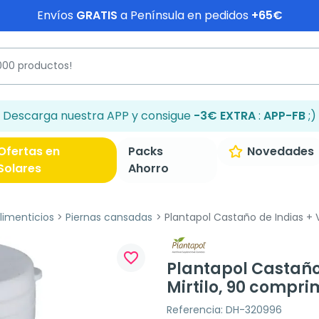
Envíos
GRATIS
a Península en pedidos
+65€
Descarga nuestra APP y consigue
-3€ EXTRA
:
APP-FB
;)
Ofertas en
Packs
Novedades
Solares
Ahorro
imenticios
Piernas cansadas
Plantapol Castaño de Indias + V
favorite_border
Plantapol Castaño 
Mirtilo, 90 compri
Referencia: DH-320996