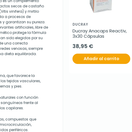
ilo es un complemento
ractos secos de castaño
tis vinifera) y mirtilo
da a procesos de
s y garantizan su pureza.
DUCRAY
antes artificiales, libre de
Ducray Anacaps Reactiv, 
rmético protege la fórmula
3x30 Cápsulas
han sido elegidos por su
de una correcta
38,95 €
aredes venosas, siempre
na dieta equilibrada.
Añadir al carrito
ina, que favorece la
los tejidos vasculares,
ernas y pies.
naturales con función
 sanguíneos frente al
los capilares.
inas, compuestos que
 microcirculación,
idos periféricos.