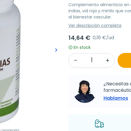
Complemento alimenticio en 
indias, vid roja y mirtilo que 
al bienestar vascular.
Ver descripción completa
14,64 €
0,16 €/ud
En stock
keyboard_arrow_right
Siguiente
¿Necesitas 
farmacéutic
Hablamos
a ampliarla