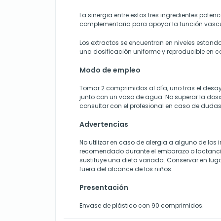
La sinergia entre estos tres ingredientes poten
complementaria para apoyar la función vascu
Los extractos se encuentran en niveles estan
una dosificación uniforme y reproducible en
Modo de empleo
Tomar 2 comprimidos al día, uno tras el desay
junto con un vaso de agua. No superar la do
consultar con el profesional en caso de dudas
Advertencias
No utilizar en caso de alergia a alguno de los 
recomendado durante el embarazo o lactancia
sustituye una dieta variada. Conservar en lug
fuera del alcance de los niños.
Presentación
Envase de plástico con 90 comprimidos.