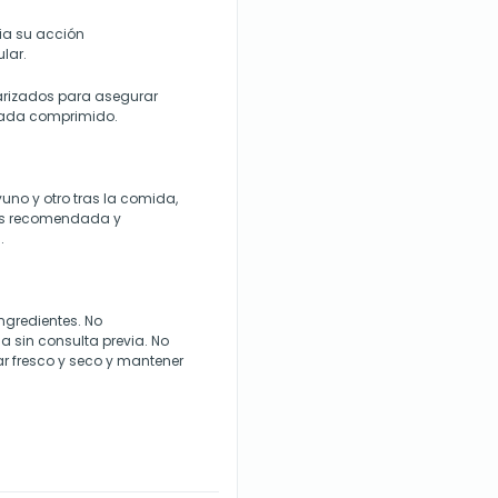
cia su acción
lar.
darizados para asegurar
 cada comprimido.
uno y otro tras la comida,
sis recomendada y
.
ingredientes. No
 sin consulta previa. No
ar fresco y seco y mantener