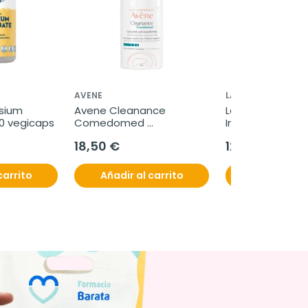
AVENE
LACTOFLORA
sium 
Avene Cleanance 
Lactoflora Prote
20 vegicaps
Comedomed 
Intestinal Adultos
Concentrado Anti-
viales
18,50 €
12,50 €
imperfecciones, 30 ml
carrito
Añadir al carrito
Añadir al c