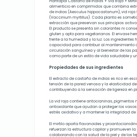
Plantapol Castaño de Indias + Vid Roja + Mirt
alimenticio en comprimidos que combina ext
de indias (Aesculus hippocastanum), vid roja (Vi
(Vaccinium myrtillus). Cada planta es someti
extracción que preservan sus principios activo
El producto se presenta sin colorantes ni conserv
gluten y apto para vegetarianos. El envase he
frente a la humedad y la luz. Los ingredientes 
capacidad para contribuir al mantenimiento 
circulación sanguínea y al bienestar de las p
como parte de un estilo de vida saludable y u
Propiedades de sus ingredientes
El extracto de castaño de indias es rico en esc
tensión de la pared venosa y la elasticidad de 
contribuyendo a la sensación de ligereza en pi
La vid roja contiene antocianinas, pigmentos 
antioxidante que ayudan a proteger los vasos
estrés oxidativo y a mantener la integridad de 
El mirtilo aporta flavonoides y proantocianid
refuerzan la estructura capilar y promueven la
colaborando con la salud de la piel y de los tej