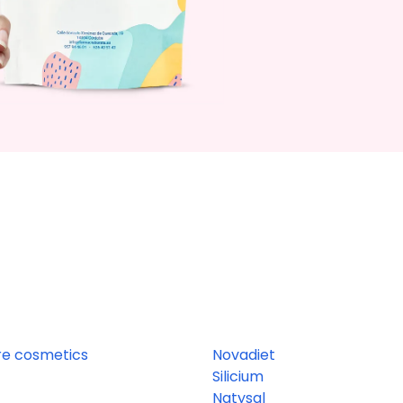
re cosmetics
Novadiet
Silicium
Natysal