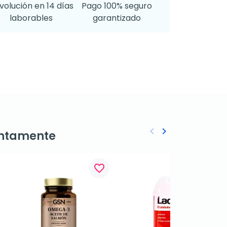
volución en 14 días
Pago 100% seguro
laborables
garantizado
keyboard_arrow_left
keyboard_arrow_right
ntamente
Anterior
Siguiente
favorite_border
favorite_border