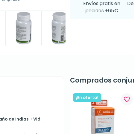
Envíos gratis en
De
pedidos +65€
Comprados conju
¡En oferta!
favorite_border
año de Indias + Vid