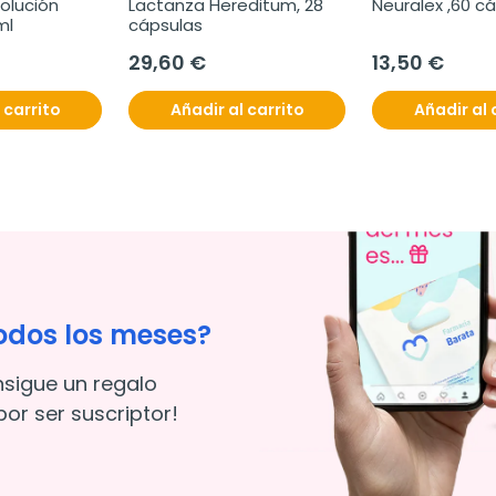
olución 
Lactanza Hereditum, 28 
Neuralex ,60 cá
ml
cápsulas
29,60 €
13,50 €
 carrito
Añadir al carrito
Añadir al 
odos los meses?
nsigue un regalo
or ser suscriptor!