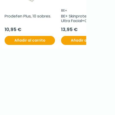
BE+
Prodefen Plus, 10 sobres.
BE+ Skinprotect Infantil 
Ultra Facial+Corporal 
SPF50+, 250 ml
10,95 €
13,95 €
Añadir al carrito
Añadir al carrito