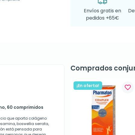
Envíos gratis en
De
pedidos +65€
Comprados conju
¡En oferta!
favorite_border
eno, 60 comprimidos
icio que aporta colágeno
osamina, boswellia serrata,
ción está pensada para
llas personas que desean