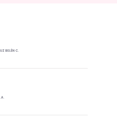
LUZ BELÉN C.
.A.