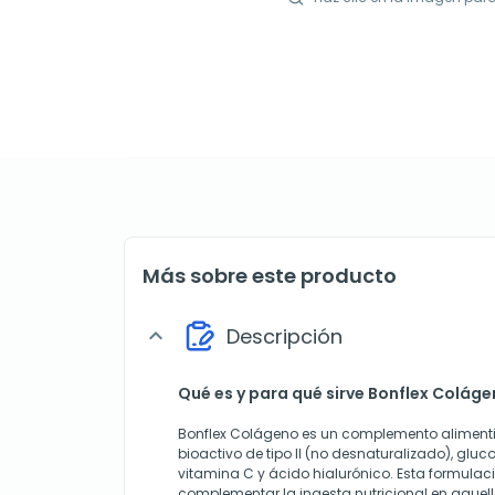
Más sobre este producto
Descripción
expand_more
Qué es y para qué sirve Bonflex Colág
Bonflex Colágeno es un complemento aliment
bioactivo de tipo II (no desnaturalizado), gluc
vitamina C y ácido hialurónico. Esta formula
complementar la ingesta nutricional en aque