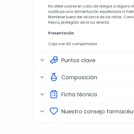
No debe usarse en caso de alergia a alguno de
sustituye una alimentación equilibrada ni háb
Mantener fuera del alcance de los niños. Cons
fresco, protegido de la luz directa.
Presentación
Caja con 60 comprimidos.
Puntos clave
expand_more
Composición
expand_more
Ficha técnica
expand_more
Nuestro consejo farmacéu
expand_more