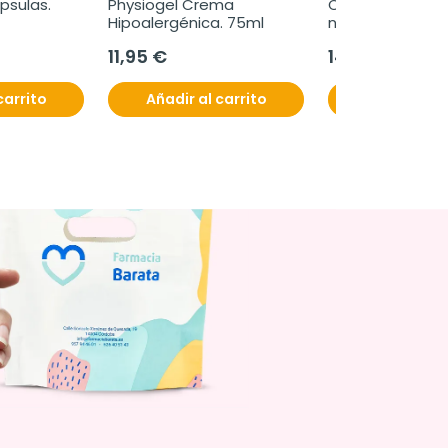
psulas.
Physiogel Crema 
Colnatur comple
Hipoalergénica. 75ml
neutro, 324 g
11,95 €
14,95 €
carrito
Añadir al carrito
Añadir al c