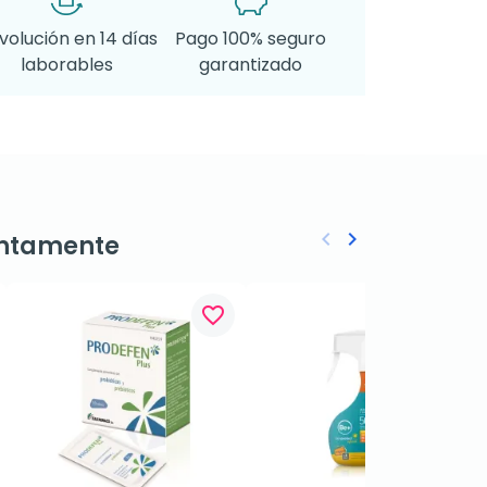
volución en 14 días
Pago 100% seguro
laborables
garantizado
keyboard_arrow_left
keyboard_arrow_right
ntamente
Anterior
Siguiente
favorite_border
favorite_border