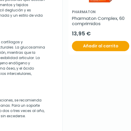
mentos y tejidos
il deglución y es
PHARMATON
ada y un estilo de vida
Pharmaton Complex, 60 
comprimidos
13,95 €
e cartílagos y
Añadir al carrito
cturales. La glucosamina
ión, mientras que la
exibilidad articular. La
ágeno endógeno y
ma óseo, y el ácido
os intercelulares,
aciones, se recomienda
anas. Para un soporte
 dos o tres veces al año,
 sin excederse.