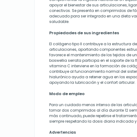
apoyar el bienestar de sus articulaciones, liga
conectivos. Se presenta en comprimidos de fác
adecuado para ser integrado en una dieta vari
saludable.
Propiedades de sus ingredientes
El colágeno tipo II contribuye a la estructura d
articulaciones, aportando componentes estru
favorece el mantenimiento de los tejidos de un
boswellia serrata participa en el soporte de la fl
vitamina C interviene en la formación de col
contribuye al funcionamiento normal del siste
hialurónico ayuda a retener agua en los espaci
apoyando la lubricación y el confort articular.
Modo de empleo
Para un cuidado menos intenso de las articul
tomar dos comprimidos al día durante 12 sem
más continuado, puede repetirse el tratamiento
siempre respetando la dosis diaria indicada y
Advertencias