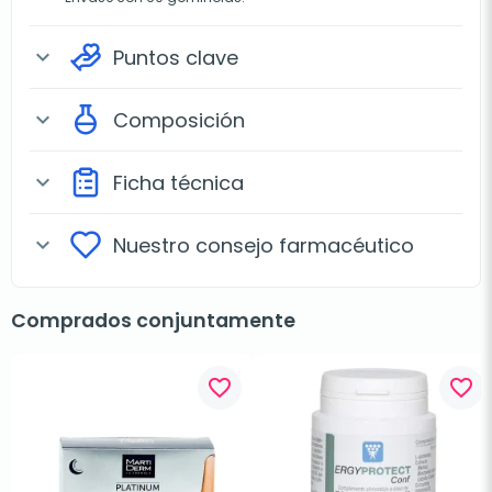
Puntos clave
expand_more
Composición
expand_more
Ficha técnica
expand_more
Nuestro consejo farmacéutico
expand_more
Comprados conjuntamente
favorite_border
favorite_border