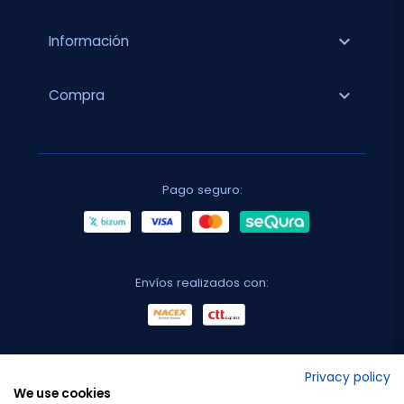
expand_more
Información
expand_more
Compra
Pago seguro:
Envíos realizados con:
No lo decimos nosotros...
Privacy policy
We use cookies