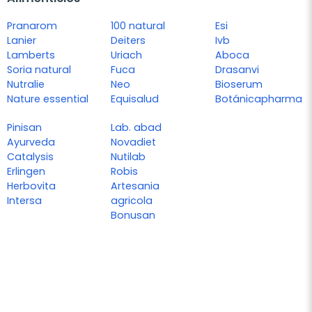
Pranarom
100 natural
Esi
Lanier
Deiters
Ivb
Lamberts
Uriach
Aboca
Soria natural
Fuca
Drasanvi
Nutralie
Neo
Bioserum
Nature essential
Equisalud
Botánicapharma
Pinisan
Lab. abad
Ayurveda
Novadiet
Catalysis
Nutilab
Erlingen
Robis
Herbovita
Artesania
Intersa
agricola
Bonusan