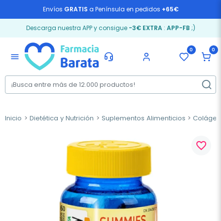
Envíos
GRATIS
a Península en pedidos
+65€
Descarga nuestra APP y consigue
-3€ EXTRA
:
APP-FB
;)
0
0
menu
Inicio
Dietética y Nutrición
Suplementos Alimenticios
Coláge
favorite_border