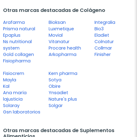
Otras marcas destacadas de Colágeno
Arafarma
Bioksan
Integralia
Prisma natural
Luxmetique
Bio3
Epaplus
Movial
Eladiet
Ns nutritional
Vitanatur
Colnatur
system
Procare health
Collmar
Gold collagen
Arkopharma
Finisher
Fisiopharma
Fisiocrem
Kern pharma
Mayla
Sotya
Kal
Obire
Ana maría
Ynsadiet
lajusticia
Nature's plus
Solaray
Solgar
Gsn laboratorios
Otras marcas destacadas de Suplementos
Alimenticios