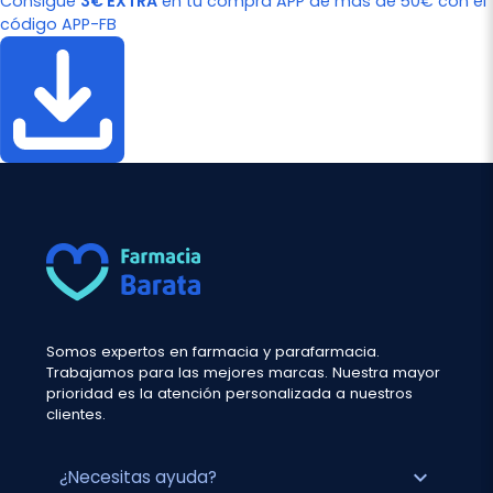
Consigue
3€ EXTRA
en tu compra APP de más de 50€ con el
código APP-FB
Somos expertos en farmacia y parafarmacia.
Trabajamos para las mejores marcas. Nuestra mayor
prioridad es la atención personalizada a nuestros
clientes.
expand_more
¿Necesitas ayuda?