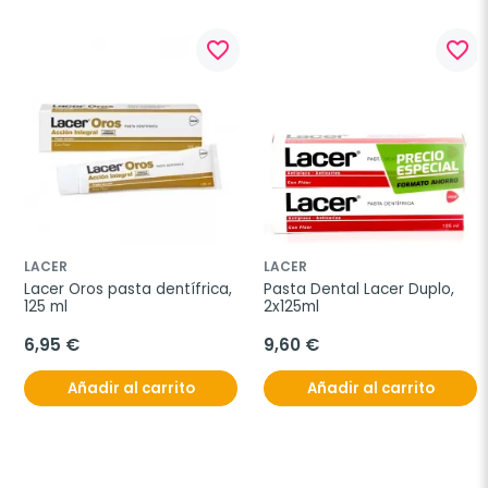
favorite_border
favorite_border
LACER
LACER
Lacer Oros pasta dentífrica, 
Pasta Dental Lacer Duplo, 
125 ml
2x125ml
6,95 €
9,60 €
Añadir al carrito
Añadir al carrito