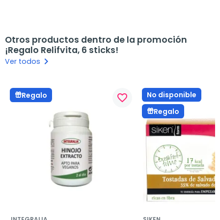
Otros productos dentro de la promoción
¡Regalo Relifvita, 6 sticks!
keyboard_arrow_right
Ver todos
No disponible
Regalo
favorite_border
Regalo
INTEGRALIA
SIKEN