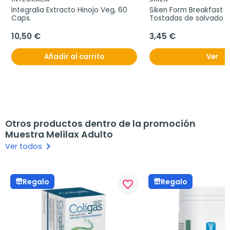
Integralia Extracto Hinojo Veg, 60 
Siken Form Breakfast T
Caps.
Tostadas de salvado de
250g.
10,50 €
3,45 €
Añadir al carrito
Ver
Otros productos dentro de la promoción
Muestra Melilax Adulto
keyboard_arrow_right
Ver todos
Regalo
Regalo
favorite_border