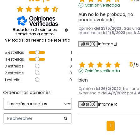
Opinión verificada
Aún no lo he probado, no 
puedo evaluarlo
Opinión del
23/5/2023
, tras una
Basado en
2
opiniones
experiencia del
1/5/2023
por
A.A
sometidas a control
Ver todas las reseñas de este sitio
Útil
(0)
Informe
5
estrellas
1
4
estrellas
1
5
/
5
3
estrellas
0
Opinión verificada
2
estrellas
0
bien
1
estrella
0
Opinión del
26/2/2022
, tras una
Ordenar las opiniones
experiencia del
4/2/2022
por
A.A
Útil
(0)
Informe
1