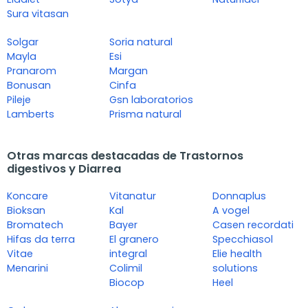
Sura vitasan
Solgar
Soria natural
Mayla
Esi
Pranarom
Margan
Bonusan
Cinfa
Pileje
Gsn laboratorios
Lamberts
Prisma natural
Otras marcas destacadas de Trastornos
digestivos y Diarrea
Koncare
Vitanatur
Donnaplus
Bioksan
Kal
A vogel
Bromatech
Bayer
Casen recordati
Hifas da terra
El granero
Specchiasol
Vitae
integral
Elie health
Menarini
Colimil
solutions
Biocop
Heel