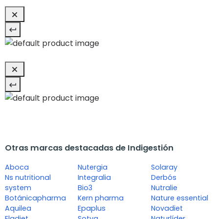
Otras marcas destacadas de Indigestión
Aboca
Nutergia
Solaray
Ns nutritional
Integralia
Derbós
system
Bio3
Nutralie
Botánicapharma
Kern pharma
Nature essential
Aquilea
Epaplus
Novadiet
Eladiet
Sotya
Naturlíder