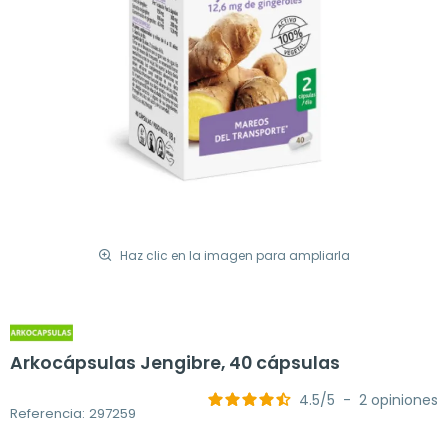
Haz clic en la imagen para ampliarla
Arkocápsulas Jengibre, 40 cápsulas
4.5
/
5
-
2
opiniones
Referencia: 297259