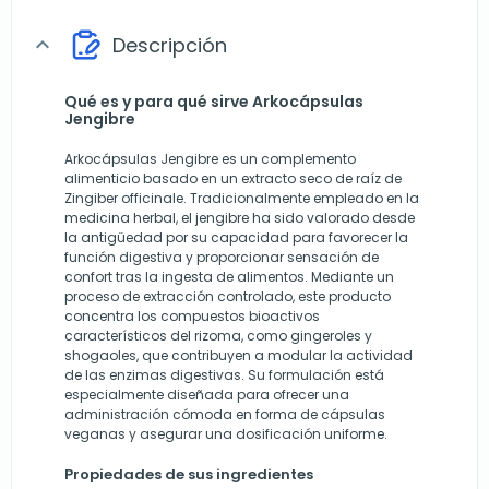
Descripción
expand_more
Qué es y para qué sirve Arkocápsulas
Jengibre
Arkocápsulas Jengibre es un complemento
alimenticio basado en un extracto seco de raíz de
Zingiber officinale. Tradicionalmente empleado en la
medicina herbal, el jengibre ha sido valorado desde
la antigüedad por su capacidad para favorecer la
función digestiva y proporcionar sensación de
confort tras la ingesta de alimentos. Mediante un
proceso de extracción controlado, este producto
concentra los compuestos bioactivos
característicos del rizoma, como gingeroles y
shogaoles, que contribuyen a modular la actividad
de las enzimas digestivas. Su formulación está
especialmente diseñada para ofrecer una
administración cómoda en forma de cápsulas
veganas y asegurar una dosificación uniforme.
Propiedades de sus ingredientes