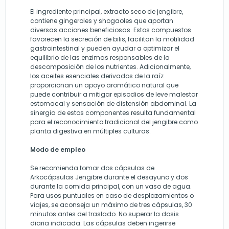
El ingrediente principal, extracto seco de jengibre,
contiene gingeroles y shogaoles que aportan
diversas acciones beneficiosas. Estos compuestos
favorecen la secreción de bilis, facilitan la motilidad
gastrointestinal y pueden ayudar a optimizar el
equilibrio de las enzimas responsables de la
descomposición de los nutrientes. Adicionalmente,
los aceites esenciales derivados de la raíz
proporcionan un apoyo aromático natural que
puede contribuir a mitigar episodios de leve malestar
estomacal y sensación de distensión abdominal. La
sinergia de estos componentes resulta fundamental
para el reconocimiento tradicional del jengibre como
planta digestiva en múltiples culturas.
Modo de empleo
Se recomienda tomar dos cápsulas de
Arkocápsulas Jengibre durante el desayuno y dos
durante la comida principal, con un vaso de agua.
Para usos puntuales en caso de desplazamientos o
viajes, se aconseja un máximo de tres cápsulas, 30
minutos antes del traslado. No superar la dosis
diaria indicada. Las cápsulas deben ingerirse