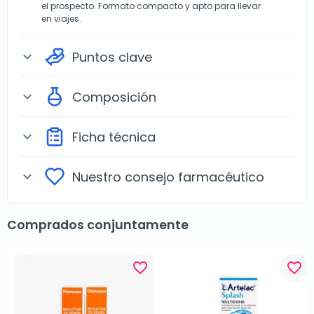
el prospecto. Formato compacto y apto para llevar
en viajes.
Puntos clave
expand_more
Composición
expand_more
Ficha técnica
expand_more
Nuestro consejo farmacéutico
expand_more
Comprados conjuntamente
favorite_border
favorite_border