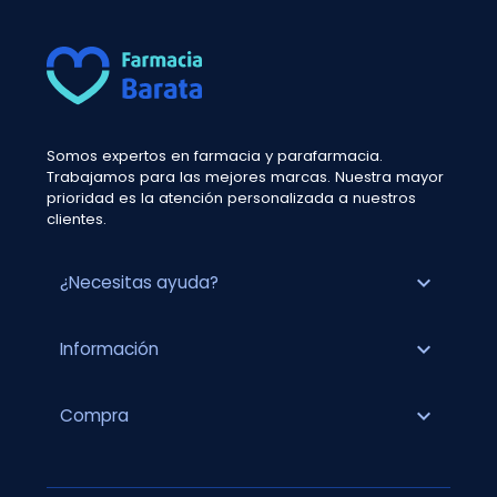
Somos expertos en farmacia y parafarmacia.
Trabajamos para las mejores marcas. Nuestra mayor
prioridad es la atención personalizada a nuestros
clientes.
expand_more
¿Necesitas ayuda?
expand_more
Información
expand_more
Compra