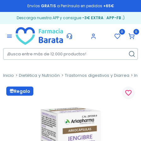
Envíos
GRATIS
a Península en pedidos
+65€
Descarga nuestra APP y consigue
-3€ EXTRA
:
APP-FB
;)
0
0
menu
Inicio
Dietética y Nutrición
Trastornos digestivos y Diarrea
Ind
Regalo
favorite_border