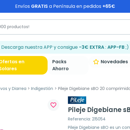
Envíos
GRATIS
a Península en pedidos
+65€
Descarga nuestra APP y consigue
-3€ EXTRA
:
APP-FB
;)
Ofertas en
Packs
Novedades
Solares
Ahorro
ivos y Diarrea
Indigestión
Pileje Digebiane sBO 20 comprimid
favorite_border
Pileje Digebiane 
Referencia: 215054
Pileje Digebiane sBO es un c