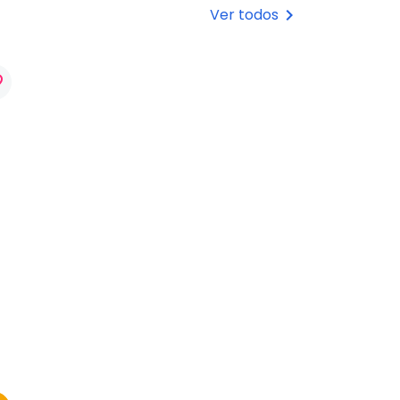
Ver todos
keyboard_arrow_right
rder