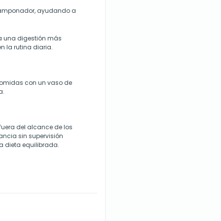
 tamponador, ayudando a
 a una digestión más
la rutina diaria.
comidas con un vaso de
a.
fuera del alcance de los
tancia sin supervisión
a dieta equilibrada.