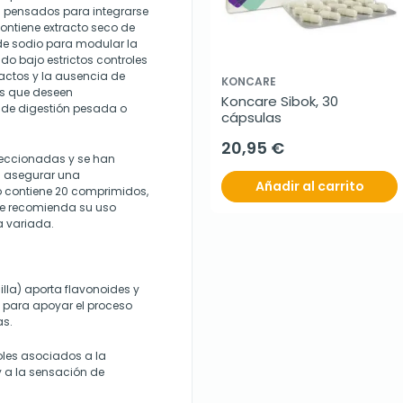
s pensados para integrarse
ntiene extracto seco de
de sodio para modular la
do bajo estrictos controles
ractos y la ausencia de
KONCARE
os que deseen
Koncare Sibok, 30 
de digestión pesada o
cápsulas
20,95 €
eleccionadas y se han
a asegurar una
Añadir al carrito
 contiene 20 comprimidos,
Se recomienda su uso
a variada.
lla) aporta flavonoides y
e para apoyar el proceso
as.
roles asociados a la
y a la sensación de