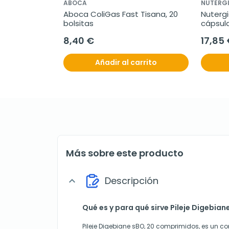
ABOCA
NUTERG
Aboca ColiGas Fast Tisana, 20 
Nutergi
bolsitas
cápsul
8,40 €
17,85
Añadir al carrito
Más sobre este producto
Descripción
expand_more
Qué es y para qué sirve Pileje Digebia
Pileje Digebiane sBO, 20 comprimidos, es un 