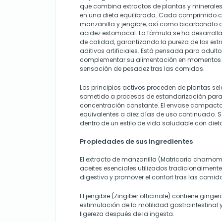
que combina extractos de plantas y minerale
en una dieta equilibrada. Cada comprimido co
manzanilla y jengibre, así como bicarbonato 
acidez estomacal. La fórmula se ha desarrolla
de calidad, garantizando la pureza de los ext
aditivos artificiales. Está pensada para adult
complementar su alimentación en momentos 
sensación de pesadez tras las comidas.
Los principios activos proceden de plantas s
sometido a procesos de estandarización par
concentración constante. El envase compacto
equivalentes a diez días de uso continuado. 
dentro de un estilo de vida saludable con diet
Propiedades de sus ingredientes
El extracto de manzanilla (Matricaria chamomi
aceites esenciales utilizados tradicionalment
digestivo y promover el confort tras las comid
El jengibre (Zingiber officinale) contiene ginge
estimulación de la motilidad gastrointestinal 
ligereza después de la ingesta.