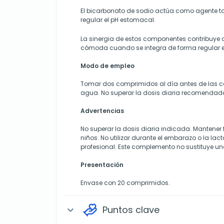
El bicarbonato de sodio actúa como agente
regular el pH estomacal.
La sinergia de estos componentes contribuye
cómoda cuando se integra de forma regular en 
Modo de empleo
Tomar dos comprimidos al día antes de las 
agua. No superar la dosis diaria recomendad
Advertencias
No superar la dosis diaria indicada. Mantener 
niños. No utilizar durante el embarazo o la lac
profesional. Este complemento no sustituye un
Presentación
Envase con 20 comprimidos.
Puntos clave
expand_more