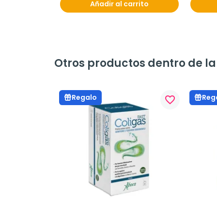
Añadir al carrito
Otros productos dentro de l
Regalo
Reg
favorite_border