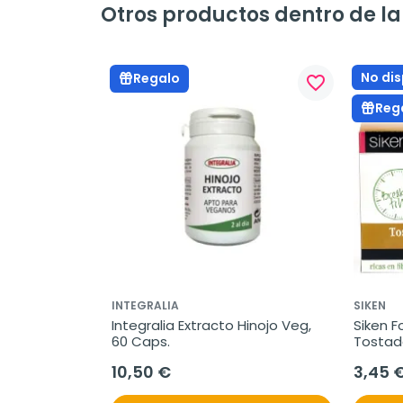
Otros productos dentro de la 
No dis
Regalo
favorite_border
Reg
INTEGRALIA
SIKEN
Integralia Extracto Hinojo Veg, 
Siken F
60 Caps.
Tostada
250g.
10,50 €
3,45 