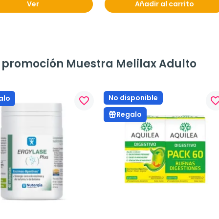
Ver
Añadir al carrito
a promoción Muestra Melilax Adulto
No disponible
alo
favorite_border
favorite_bo
Regalo