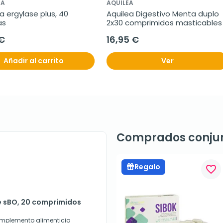
IA
AQUILEA
a ergylase plus, 40 
Aquilea Digestivo Menta duplo 
as
2x30 comprimidos masticables
 €
16,95 €
Añadir al carrito
Ver
Comprados conju
Regalo
favorite_border
ne sBO, 20 comprimidos
complemento alimenticio