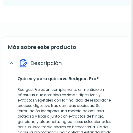
Más sobre este producto
Descripción
expand_more
Qué es y para qué sirve Redigest Pro?
Redigest Pro es un complemento alimenticio en
cápsulas que combina enzimas digestivas y
extractos vegetales con la finalidad de respaldar el
proceso digestivo tras comidas copiosas. Su
formulación incorpora una mezcla de amilasa,
proteasa y lipasa junto con extractos de hinojo,
genciana y alcachofa, ingredientes seleccionados
por sus usos tradicionales en herboristería. Cada
cápsula proporciona una cantidad estandarizada