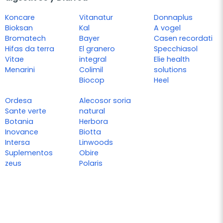
Koncare
Vitanatur
Donnaplus
Bioksan
Kal
A vogel
Bromatech
Bayer
Casen recordati
Hifas da terra
El granero
Specchiasol
Vitae
integral
Elie health
Menarini
Colimil
solutions
Biocop
Heel
Ordesa
Alecosor soria
Sante verte
natural
Botania
Herbora
Inovance
Biotta
Intersa
Linwoods
Suplementos
Obire
zeus
Polaris