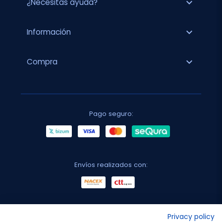
expand_more
¿Necesitas ayuda?
expand_more
Información
expand_more
Compra
Pago seguro:
Envíos realizados con:
No lo decimos nosotros...
Privacy policy