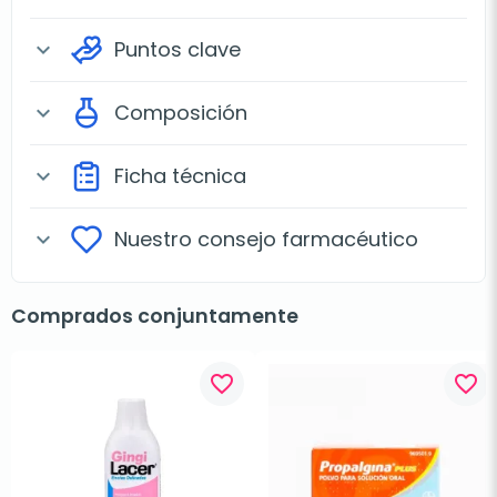
Puntos clave
expand_more
Composición
expand_more
Ficha técnica
expand_more
Nuestro consejo farmacéutico
expand_more
Comprados conjuntamente
favorite_border
favorite_border