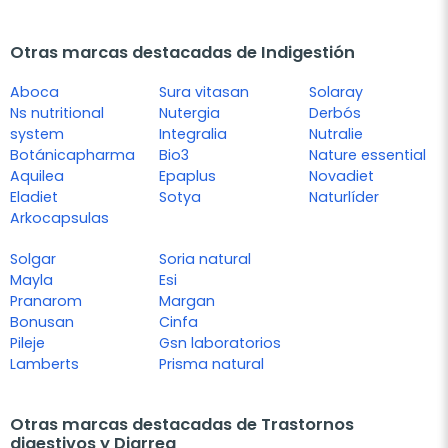
Otras marcas destacadas de Indigestión
Aboca
Sura vitasan
Solaray
Ns nutritional
Nutergia
Derbós
system
Integralia
Nutralie
Botánicapharma
Bio3
Nature essential
Aquilea
Epaplus
Novadiet
Eladiet
Sotya
Naturlíder
Arkocapsulas
Solgar
Soria natural
Mayla
Esi
Pranarom
Margan
Bonusan
Cinfa
Pileje
Gsn laboratorios
Lamberts
Prisma natural
Otras marcas destacadas de Trastornos
digestivos y Diarrea