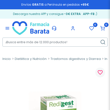
Envíos
GRATIS
a Península en pedidos
+65€
Descarga nuestra APP y consigue
-3€ EXTRA
:
APP-FB
;)
0
0
menu
Inicio
Dietética y Nutrición
Trastornos digestivos y Diarrea
Ind
favorite_border