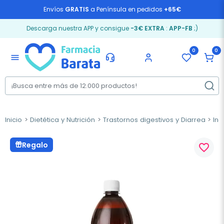
Envíos
GRATIS
a Península en pedidos
+65€
Descarga nuestra APP y consigue
-3€ EXTRA
:
APP-FB
;)
0
0
menu
Inicio
Dietética y Nutrición
Trastornos digestivos y Diarrea
Ind
Regalo
favorite_border