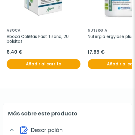
ABOCA
NUTERGIA
Aboca ColiGas Fast Tisana, 20 
Nutergia ergylase plus
bolsitas
8,40 €
17,85 €
Añadir al carrito
Añadir al car
Más sobre este producto
Descripción
expand_more