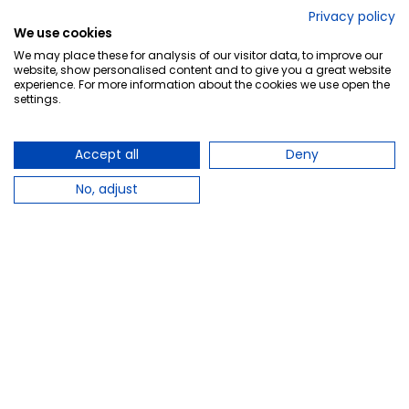
No lo decimos nosotros...
Privacy policy
We use cookies
¡Tu opinión es importante!
We may place these for analysis of our visitor data, to improve our
website, show personalised content and to give you a great website
experience. For more information about the cookies we use open the
settings.
Copyright © 2010-2026 Farmacia Barata S.L. Todos los
derechos reservados.
Accept all
Deny
No, adjust
Total:
9,95 €
−
+
Añadir al carrito