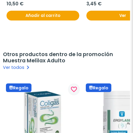
10,50 €
3,45 €
Añadir al carrito
Ver
Otros productos dentro de la promoción
Muestra Melilax Adulto
keyboard_arrow_right
Ver todos
Regalo
Regalo
favorite_border