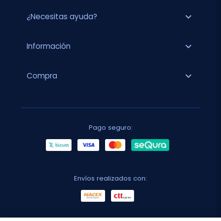
expand_more
¿Necesitas ayuda?
expand_more
Información
expand_more
Compra
Pago seguro:
Envíos realizados con: