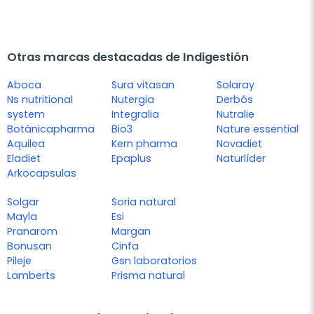
Otras marcas destacadas de Indigestión
Aboca
Sura vitasan
Solaray
Ns nutritional
Nutergia
Derbós
system
Integralia
Nutralie
Botánicapharma
Bio3
Nature essential
Aquilea
Kern pharma
Novadiet
Eladiet
Epaplus
Naturlíder
Arkocapsulas
Solgar
Soria natural
Mayla
Esi
Pranarom
Margan
Bonusan
Cinfa
Pileje
Gsn laboratorios
Lamberts
Prisma natural