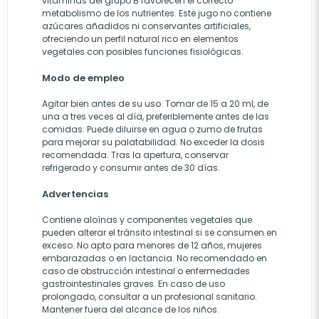
vitaminas del grupo B favorecen el correcto
metabolismo de los nutrientes. Este jugo no contiene
azúcares añadidos ni conservantes artificiales,
ofreciendo un perfil natural rico en elementos
vegetales con posibles funciones fisiológicas.
Modo de empleo
Agitar bien antes de su uso. Tomar de 15 a 20 ml, de
una a tres veces al día, preferiblemente antes de las
comidas. Puede diluirse en agua o zumo de frutas
para mejorar su palatabilidad. No exceder la dosis
recomendada. Tras la apertura, conservar
refrigerado y consumir antes de 30 días.
Advertencias
Contiene aloínas y componentes vegetales que
pueden alterar el tránsito intestinal si se consumen en
exceso. No apto para menores de 12 años, mujeres
embarazadas o en lactancia. No recomendado en
caso de obstrucción intestinal o enfermedades
gastrointestinales graves. En caso de uso
prolongado, consultar a un profesional sanitario.
Mantener fuera del alcance de los niños.