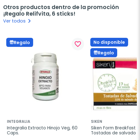
Otros productos dentro de la promoción
¡Regalo Relifvita, 6 sticks!
keyboard_arrow_right
Ver todos
No disponible
Regalo
favorite_border
Regalo
INTEGRALIA
SIKEN
Integralia Extracto Hinojo Veg, 60 
Siken Form Breakfast T
Caps.
Tostadas de salvado de
250g.