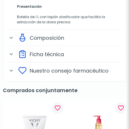
Presentación
Botella de 1 L con tapón dosificador que facilita la
extracción de la dosis precisa.
Composición
expand_more
Ficha técnica
expand_more
Nuestro consejo farmacéutico
expand_more
Comprados conjuntamente
favorite_border
favorite_border