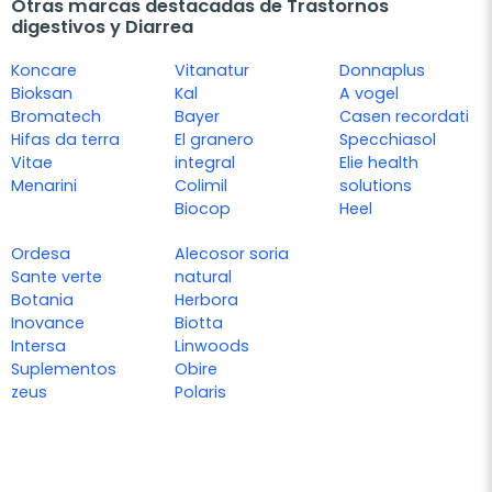
Otras marcas destacadas de Trastornos
digestivos y Diarrea
Koncare
Vitanatur
Donnaplus
Bioksan
Kal
A vogel
Bromatech
Bayer
Casen recordati
Hifas da terra
El granero
Specchiasol
Vitae
integral
Elie health
Menarini
Colimil
solutions
Biocop
Heel
Ordesa
Alecosor soria
Sante verte
natural
Botania
Herbora
Inovance
Biotta
Intersa
Linwoods
Suplementos
Obire
zeus
Polaris