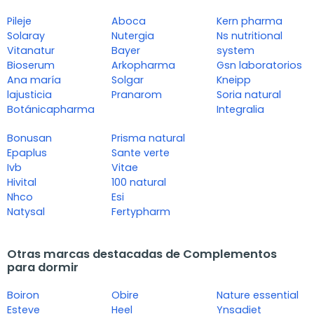
Pileje
Aboca
Kern pharma
Solaray
Nutergia
Ns nutritional
Vitanatur
Bayer
system
Bioserum
Arkopharma
Gsn laboratorios
Ana maría
Solgar
Kneipp
lajusticia
Pranarom
Soria natural
Botánicapharma
Integralia
Bonusan
Prisma natural
Epaplus
Sante verte
Ivb
Vitae
Hivital
100 natural
Nhco
Esi
Natysal
Fertypharm
Otras marcas destacadas de Complementos
para dormir
Boiron
Obire
Nature essential
Esteve
Heel
Ynsadiet