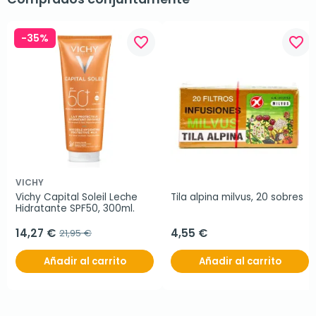
-35%
favorite_border
favorite_border
VICHY
Vichy Capital Soleil Leche 
Tila alpina milvus, 20 sobres
Hidratante SPF50, 300ml.
14,27 €
4,55 €
21,95 €
Añadir al carrito
Añadir al carrito