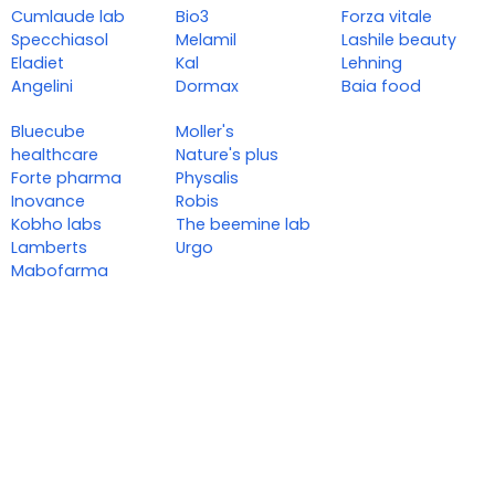
Cumlaude lab
Bio3
Forza vitale
Specchiasol
Melamil
Lashile beauty
Eladiet
Kal
Lehning
Angelini
Dormax
Baia food
Bluecube
Moller's
healthcare
Nature's plus
Forte pharma
Physalis
Inovance
Robis
Kobho labs
The beemine lab
Lamberts
Urgo
Mabofarma