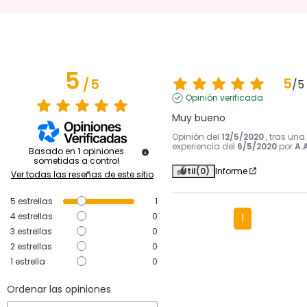
5
5
/
5
/
5
Opinión verificada
Muy bueno
Opinión del
12/5/2020
, tras una
experiencia del
6/5/2020
por
A.A
Basado en
1
opiniones
sometidas a control
Útil
(0)
Informe
Ver todas las reseñas de este sitio
5
estrellas
1
4
estrellas
0
1
3
estrellas
0
2
estrellas
0
1
estrella
0
Ordenar las opiniones