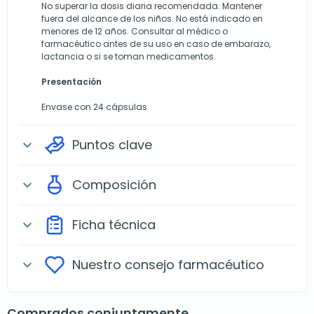
No superar la dosis diaria recomendada. Mantener
fuera del alcance de los niños. No está indicado en
menores de 12 años. Consultar al médico o
farmacéutico antes de su uso en caso de embarazo,
lactancia o si se toman medicamentos.
Presentación
Envase con 24 cápsulas.
Puntos clave
expand_more
Composición
expand_more
Ficha técnica
expand_more
Nuestro consejo farmacéutico
expand_more
Comprados conjuntamente