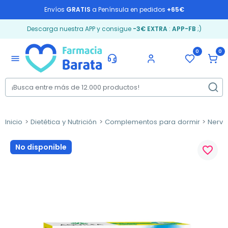
Envíos
GRATIS
a Península en pedidos
+65€
Descarga nuestra APP y consigue
-3€ EXTRA
:
APP-FB
;)
0
0
menu
Inicio
Dietética y Nutrición
Complementos para dormir
Nervi
No disponible
favorite_border