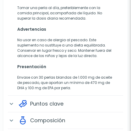
Tomar una perla al día, preferiblemente con la
comida principal, acompañada de líquido. No
superar la dosis diaria recomendada.
Advertencias
No usar en caso de alergia al pescado. Este
suplemento no sustituye a una dieta equilibrada.
Conservar en lugar fresco y seco. Mantener fuera del
alcance de los niños y lejos de la luz directa.
Presentación
Envase con 30 perlas blandas de 1.000 mg de aceite
de pescado, que aportan un mínimo de 470 mg de
DHA y 100 mg de EPA por perla.
Puntos clave
expand_more
Composición
expand_more