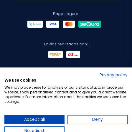
Pago seguro:
Envíos realizados con:
No lo decimos nosotros...
Privacy policy
We use cookies
¡Tu opinión es importante!
We may place these for analysis of our visitor data, to improve our
website, show personalised content and to give you a great website
experience. For more information about the cookies we use open the
settings.
Copyright © 2010-2026 Farmacia Barata S.L. Todos los
derechos reservados.
Accept all
Deny
No, adjust