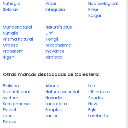
Nutergia
Vitae
Nua biological
Solaray
Integralia
Pileje
Solgar
Mundonatural
Nature's plus
Nutralie
Ghf
Prisma natural
Tongil
Ordesa
Arkopharma
Pranarom
Inovance
Ifigen
Airbiotic
Otras marcas destacadas de Colesterol
Bioksan
Aboca
Lcn
Ns nutritional
Nature essential
100 natural
system
Novadiet
Sandoz
Kern pharma
Lactoflora
Now
Eladiet
Epaplus
Eglé
Lacer
Lanier
Lamberts
Esteve