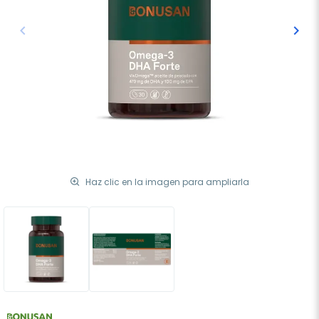
keyboard_arrow_left
keyboard_arrow_right
Anterior
Sigu
Haz clic en la imagen para ampliarla