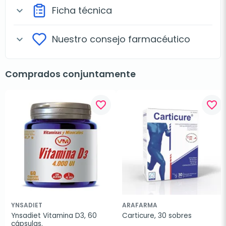
Ficha técnica
expand_more
Nuestro consejo farmacéutico
expand_more
Comprados conjuntamente
favorite_border
favorite_border
YNSADIET
ARAFARMA
Ynsadiet Vitamina D3, 60 
Carticure, 30 sobres
cápsulas.