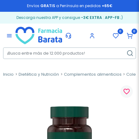
Envíos
GRATIS
a Península en pedidos
+65€
Descarga nuestra APP y consigue
-3€ EXTRA
:
APP-FB
;)
0
0
menu
Inicio
Dietética y Nutrición
Complementos alimenticios
Coles
favorite_border