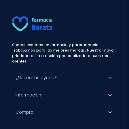
Somos expertos en farmacia y parafarmacia.
Trabajamos para las mejores marcas. Nuestra mayor
prioridad es la atención personalizada a nuestros
clientes.
expand_more
¿Necesitas ayuda?
expand_more
Información
expand_more
Compra