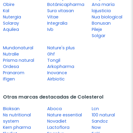
Obire
Botánicapharma
Ana maría
Kal
Sura vitasan
lajusticia
Nutergia
Vitae
Nua biological
Solaray
Integralia
Bonusan
Aquilea
Ivb
Pileje
Solgar
Mundonatural
Nature's plus
Nutralie
Ghf
Prisma natural
Tongil
Ordesa
Arkopharma
Pranarom
Inovance
Ifigen
Airbiotic
Otras marcas destacadas de Colesterol
Bioksan
Aboca
Lcn
Ns nutritional
Nature essential
100 natural
system
Novadiet
Sandoz
Kern pharma
Lactoflora
Now