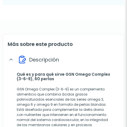
Más sobre este producto
Descripción
expand_more
Qué es y para qué sirve GSN Omega Complex
(3-6-9), 60 perlas
GSN Omega Complex (3-6-9) es un complemento
alimenticio que combina ácidos grasos
poliinsaturados esenciales de las series omega 3,
omega 6 y omega 9 en formato de perlas blandas.
Está diseñado para complementar la dieta diaria
con nutrientes que intervienen en el funcionamiento
normal del sistema cardiovascular, en la integridad
de las membranas celulares y en procesos