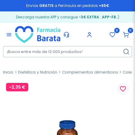
Envíos
GRATIS
a Península en pedidos
+65€
Descarga nuestra APP y consigue
-3€ EXTRA
:
APP-FB
;)
0
0
menu
Inicio
Dietética y Nutrición
Complementos alimenticios
Coles
-2,35 €
favorite_border