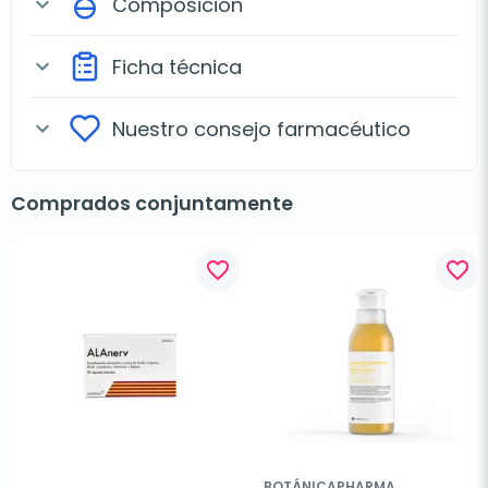
Composición
expand_more
Ficha técnica
expand_more
Nuestro consejo farmacéutico
expand_more
Comprados conjuntamente
favorite_border
favorite_border
BOTÁNICAPHARMA