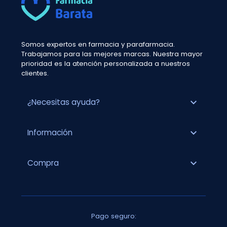
Somos expertos en farmacia y parafarmacia.
Trabajamos para las mejores marcas. Nuestra mayor
prioridad es la atención personalizada a nuestros
clientes.
expand_more
¿Necesitas ayuda?
expand_more
Información
expand_more
Compra
Pago seguro: