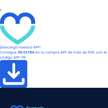
x
¡Descarga nuestra APP!
Consigue
3€ EXTRA
en tu compra APP de más de 50€ con el
código APP-FB