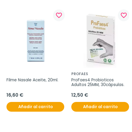
favorite_border
favorite_border
PROFAES
Filme Nasale Aceite, 20ml.
ProFaes4 Probioticos 
Adultos 25MM, 30cápsulas.
16,60 €
12,50 €
Añadir al carrito
Añadir al carrito