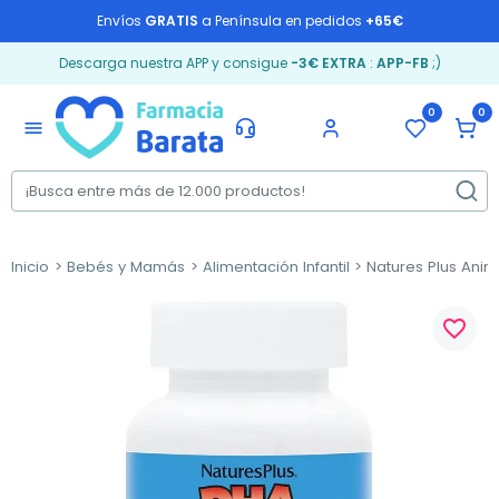
Envíos
GRATIS
a Península en pedidos
+65€
Descarga nuestra APP y consigue
-3€ EXTRA
:
APP-FB
;)
0
0
menu
Inicio
Bebés y Mamás
Alimentación Infantil
Natures Plus Ani
favorite_border