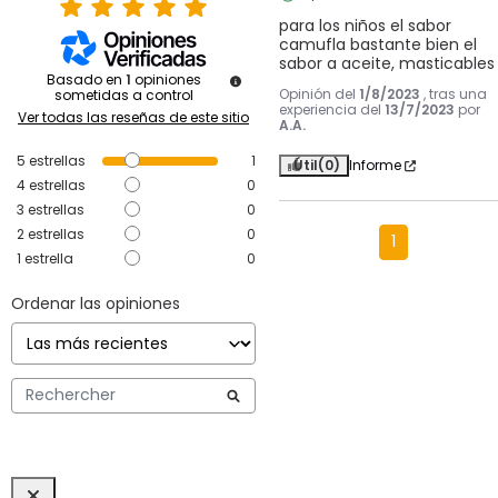
para los niños el sabor 
camufla bastante bien el 
sabor a aceite, masticables
Basado en
1
opiniones
Opinión del
1/8/2023
, tras una
sometidas a control
experiencia del
13/7/2023
por
Ver todas las reseñas de este sitio
A.A.
5
estrellas
1
Útil
(0)
Informe
4
estrellas
0
3
estrellas
0
2
estrellas
0
1
1
estrella
0
Ordenar las opiniones