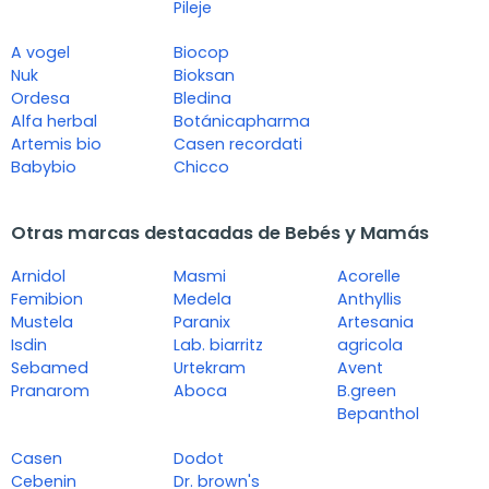
Pileje
A vogel
Biocop
Nuk
Bioksan
Ordesa
Bledina
Alfa herbal
Botánicapharma
Artemis bio
Casen recordati
Babybio
Chicco
Otras marcas destacadas de Bebés y Mamás
Arnidol
Masmi
Acorelle
Femibion
Medela
Anthyllis
Mustela
Paranix
Artesania
Isdin
Lab. biarritz
agricola
Sebamed
Urtekram
Avent
Pranarom
Aboca
B.green
Bepanthol
Casen
Dodot
Cebenin
Dr. brown's