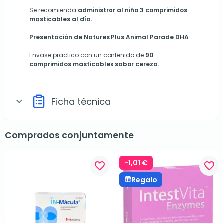
Se recomienda
administrar al niño 3 comprimidos
masticables al día.
Presentación de Natures Plus Animal Parade DHA
Envase practico con un contenido de
90
comprimidos masticables sabor cereza.
Ficha técnica
expand_more
Comprados conjuntamente
-1,01 €
favorite_border
favorite_border
Regalo