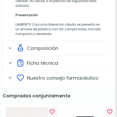
cerrado. No utilizar si el precinto de seguridad está
dañado.
Presentación
LAMBERTS Cúrcuma liberación rápida se presenta en
un envase de plástico con 120 comprimidos, formato
compacto y resistente.
Composición
expand_more
Ficha técnica
expand_more
Nuestro consejo farmacéutico
expand_more
Comprados conjuntamente
favorite_border
favorite_border