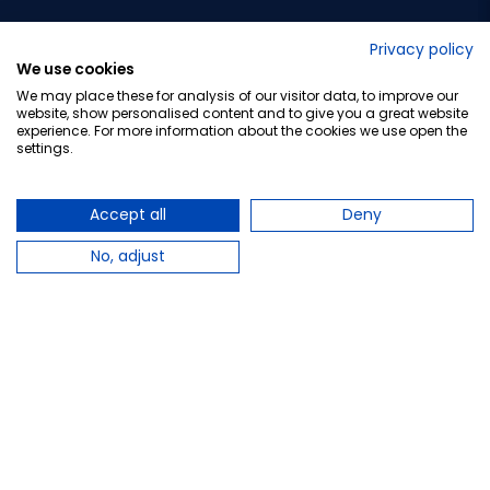
No lo decimos nosotros...
Privacy policy
We use cookies
¡Tu opinión es importante!
We may place these for analysis of our visitor data, to improve our
website, show personalised content and to give you a great website
experience. For more information about the cookies we use open the
settings.
Copyright © 2010-2026 Farmacia Barata S.L. Todos los
derechos reservados.
Accept all
Deny
No, adjust
Total:
47,73 €
−
+
Añadir al carrito