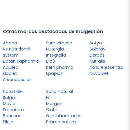
Otras marcas destacadas de Indigestión
Aboca
Sura vitasan
Sotya
Ns nutritional
Nutergia
Solaray
system
Integralia
Derbós
Botánicapharma
Bio3
Nutralie
Aquilea
Kern pharma
Nature essential
Eladiet
Epaplus
Novadiet
Arkocapsulas
Naturlíder
Soria natural
Solgar
Esi
Mayla
Margan
Pranarom
Cinfa
Bonusan
Gsn laboratorios
Pileje
Prisma natural