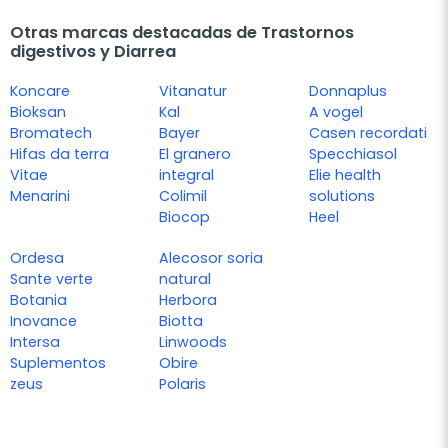
Otras marcas destacadas de Trastornos
digestivos y Diarrea
Koncare
Vitanatur
Donnaplus
Bioksan
Kal
A vogel
Bromatech
Bayer
Casen recordati
Hifas da terra
El granero
Specchiasol
Vitae
integral
Elie health
Menarini
Colimil
solutions
Biocop
Heel
Ordesa
Alecosor soria
Sante verte
natural
Botania
Herbora
Inovance
Biotta
Intersa
Linwoods
Suplementos
Obire
zeus
Polaris