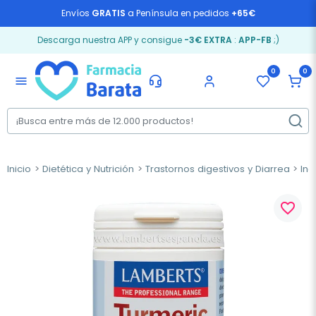
Envíos
GRATIS
a Península en pedidos
+65€
Descarga nuestra APP y consigue
-3€ EXTRA
:
APP-FB
;)
0
0
menu
Inicio
Dietética y Nutrición
Trastornos digestivos y Diarrea
Ind
favorite_border