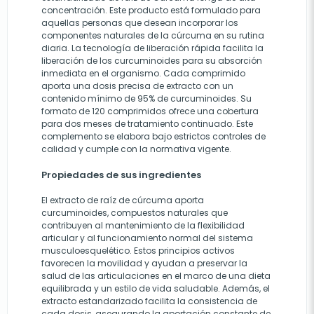
concentración. Este producto está formulado para
aquellas personas que desean incorporar los
componentes naturales de la cúrcuma en su rutina
diaria. La tecnología de liberación rápida facilita la
liberación de los curcuminoides para su absorción
inmediata en el organismo. Cada comprimido
aporta una dosis precisa de extracto con un
contenido mínimo de 95% de curcuminoides. Su
formato de 120 comprimidos ofrece una cobertura
para dos meses de tratamiento continuado. Este
complemento se elabora bajo estrictos controles de
calidad y cumple con la normativa vigente.
Propiedades de sus ingredientes
El extracto de raíz de cúrcuma aporta
curcuminoides, compuestos naturales que
contribuyen al mantenimiento de la flexibilidad
articular y al funcionamiento normal del sistema
musculoesquelético. Estos principios activos
favorecen la movilidad y ayudan a preservar la
salud de las articulaciones en el marco de una dieta
equilibrada y un estilo de vida saludable. Además, el
extracto estandarizado facilita la consistencia de
cada dosis, asegurando la aportación constante de