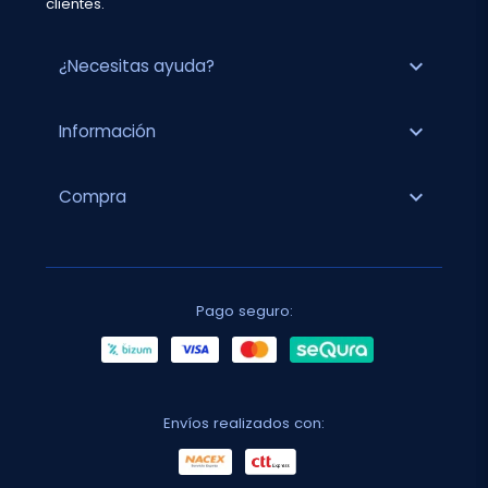
clientes.
expand_more
¿Necesitas ayuda?
expand_more
Información
expand_more
Compra
Pago seguro:
Envíos realizados con: