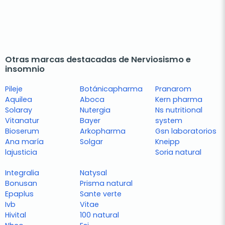
Otras marcas destacadas de Nerviosismo e
insomnio
Pileje
Botánicapharma
Pranarom
Aquilea
Aboca
Kern pharma
Solaray
Nutergia
Ns nutritional
Vitanatur
Bayer
system
Bioserum
Arkopharma
Gsn laboratorios
Ana maría
Solgar
Kneipp
lajusticia
Soria natural
Integralia
Natysal
Bonusan
Prisma natural
Epaplus
Sante verte
Ivb
Vitae
Hivital
100 natural