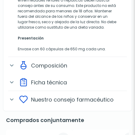
enfermedades renales o hepáticas deben buscar
consejo antes de su consumo. Este producto no está
recomendado para menores de 18 años. Mantener
fuera del alcance de los niños y conservar en un
lugar fresco, seco y alejado de la luz directa. No debe
utilizarse como sustituto de una dieta variada.
Presentación
Envase con 60 cápsulas de 650 mg cada una.
Composición
expand_more
Ficha técnica
expand_more
Nuestro consejo farmacéutico
expand_more
Comprados conjuntamente