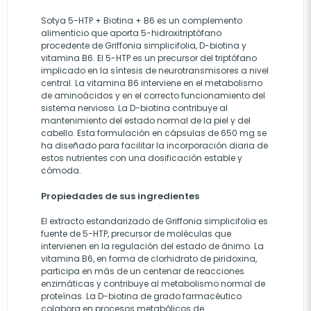
Sotya 5-HTP + Biotina + B6 es un complemento
alimenticio que aporta 5-hidroxitriptófano
procedente de Griffonia simplicifolia, D-biotina y
vitamina B6. El 5-HTP es un precursor del triptófano
implicado en la síntesis de neurotransmisores a nivel
central. La vitamina B6 interviene en el metabolismo
de aminoácidos y en el correcto funcionamiento del
sistema nervioso. La D-biotina contribuye al
mantenimiento del estado normal de la piel y del
cabello. Esta formulación en cápsulas de 650 mg se
ha diseñado para facilitar la incorporación diaria de
estos nutrientes con una dosificación estable y
cómoda.
Propiedades de sus ingredientes
El extracto estandarizado de Griffonia simplicifolia es
fuente de 5-HTP, precursor de moléculas que
intervienen en la regulación del estado de ánimo. La
vitamina B6, en forma de clorhidrato de piridoxina,
participa en más de un centenar de reacciones
enzimáticas y contribuye al metabolismo normal de
proteínas. La D-biotina de grado farmacéutico
colabora en procesos metabólicos de