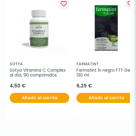
favorite_border
favorite_border
SOTYA
FARMATINT
Sotya Vitamina C Complex 
Farmatint 1n negro FTT Gel, 
al día, 90 comprimidos.
130 ml
4,50 €
6,25 €
Añadir al carrito
Añadir al carrito