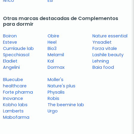
Nhco
Esi
Otras marcas destacadas de Complementos
para dormir
Boiron
Obire
Nature essential
Esteve
Heel
Ynsadiet
Cumlaude lab
Bio3
Forza vitale
Specchiasol
Melamil
Lashile beauty
Eladiet
Kal
Lehning
Angelini
Dormax
Baia food
Bluecube
Moller's
healthcare
Nature's plus
Forte pharma
Physalis
Inovance
Robis
Kobho labs
The beemine lab
Lamberts
Urgo
Mabofarma