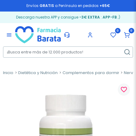
Envíos
GRATIS
a Península en pedidos
+65€
Descarga nuestra APP y consigue
-3€ EXTRA
:
APP-FB
;)
0
0
menu
Inicio
Dietética y Nutrición
Complementos para dormir
Nervi
favorite_border