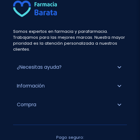
Somos expertos en farmacia y parafarmacia.
Trabajamos para las mejores marcas. Nuestra mayor
prioridad es la atención personalizada a nuestros
clientes.
expand_more
¿Necesitas ayuda?
expand_more
Información
expand_more
Compra
Pago seguro: