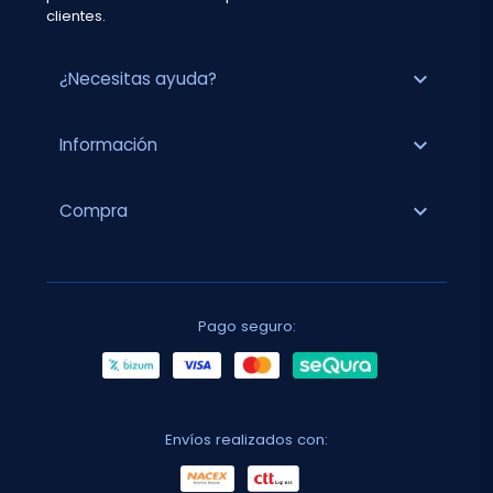
clientes.
expand_more
¿Necesitas ayuda?
expand_more
Información
expand_more
Compra
Pago seguro:
Envíos realizados con: