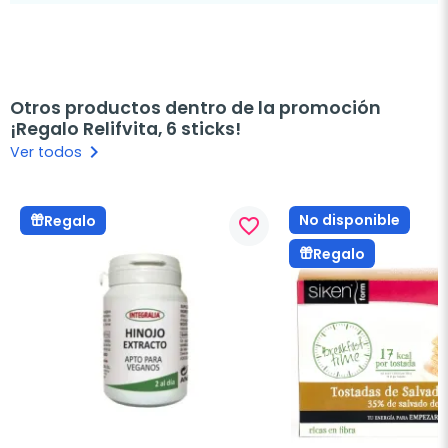
Otros productos dentro de la promoción
¡Regalo Relifvita, 6 sticks!
keyboard_arrow_right
Ver todos
No disponible
Regalo
favorite_border
Regalo