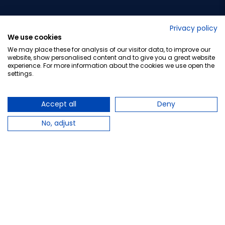
No lo decimos nosotros...
Privacy policy
We use cookies
¡Tu opinión es importante!
We may place these for analysis of our visitor data, to improve our
website, show personalised content and to give you a great website
experience. For more information about the cookies we use open the
settings.
Copyright © 2010-2026 Farmacia Barata S.L. Todos los
derechos reservados.
Accept all
Deny
No, adjust
Total:
11,95 €
−
+
Añadir al carrito