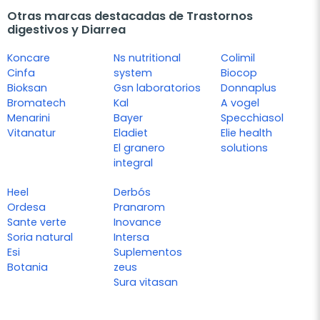
Otras marcas destacadas de Trastornos
digestivos y Diarrea
Koncare
Ns nutritional
Colimil
Cinfa
system
Biocop
Bioksan
Gsn laboratorios
Donnaplus
Bromatech
Kal
A vogel
Menarini
Bayer
Specchiasol
Vitanatur
Eladiet
Elie health
El granero
solutions
integral
Heel
Derbós
Ordesa
Pranarom
Sante verte
Inovance
Soria natural
Intersa
Esi
Suplementos
Botania
zeus
Sura vitasan