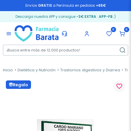
Envíos
GRATIS
a Península en pedidos
+65€
Descarga nuestra APP y consigue
-3€ EXTRA
:
APP-FB
;)
0
0
menu
Inicio
Dietética y Nutrición
Trastornos digestivos y Diarrea
Trá
Regalo
favorite_border