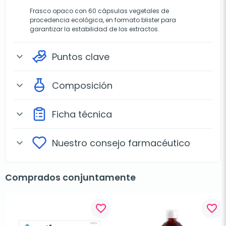
Frasco opaco con 60 cápsulas vegetales de
procedencia ecológica, en formato blister para
garantizar la estabilidad de los extractos.
Puntos clave
expand_more
Composición
expand_more
Ficha técnica
expand_more
Nuestro consejo farmacéutico
expand_more
Comprados conjuntamente
favorite_border
favorite_border