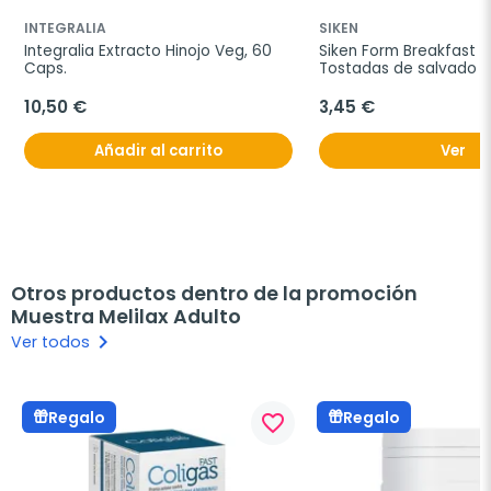
INTEGRALIA
SIKEN
Integralia Extracto Hinojo Veg, 60 
Siken Form Breakfast T
Caps.
Tostadas de salvado de
250g.
10,50 €
3,45 €
Añadir al carrito
Ver
Otros productos dentro de la promoción
Muestra Melilax Adulto
keyboard_arrow_right
Ver todos
Regalo
Regalo
favorite_border