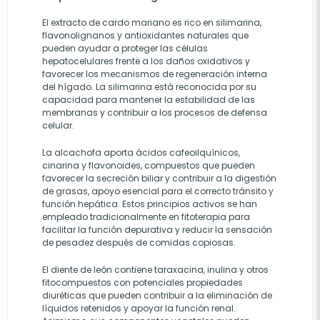
El extracto de cardo mariano es rico en silimarina,
flavonolignanos y antioxidantes naturales que
pueden ayudar a proteger las células
hepatocelulares frente a los daños oxidativos y
favorecer los mecanismos de regeneración interna
del hígado. La silimarina está reconocida por su
capacidad para mantener la estabilidad de las
membranas y contribuir a los procesos de defensa
celular.
La alcachofa aporta ácidos cafeoilquínicos,
cinarina y flavonoides, compuestos que pueden
favorecer la secreción biliar y contribuir a la digestión
de grasas, apoyo esencial para el correcto tránsito y
función hepática. Estos principios activos se han
empleado tradicionalmente en fitoterapia para
facilitar la función depurativa y reducir la sensación
de pesadez después de comidas copiosas.
El diente de león contiene taraxacina, inulina y otros
fitocompuestos con potenciales propiedades
diuréticas que pueden contribuir a la eliminación de
líquidos retenidos y apoyar la función renal.