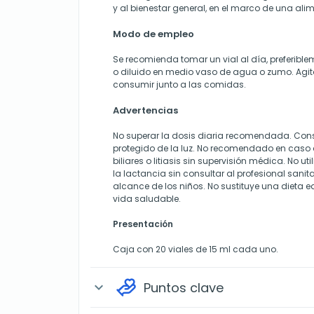
y al bienestar general, en el marco de una ali
Modo de empleo
Se recomienda tomar un vial al día, preferibl
o diluido en medio vaso de agua o zumo. Agit
consumir junto a las comidas.
Advertencias
No superar la dosis diaria recomendada. Conse
protegido de la luz. No recomendado en caso 
biliares o litiasis sin supervisión médica. No ut
la lactancia sin consultar al profesional sanita
alcance de los niños. No sustituye una dieta eq
vida saludable.
Presentación
Caja con 20 viales de 15 ml cada uno.
Puntos clave
expand_more