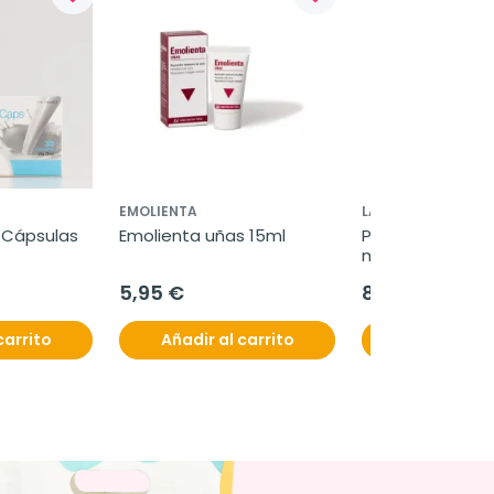
EMOLIENTA
LABORATORIOS VI
0 Cápsulas
Emolienta uñas 15ml
Pan Reumol bañ
manos y pies, 2
5,95 €
8,80 €
carrito
Añadir al carrito
Añadir al c