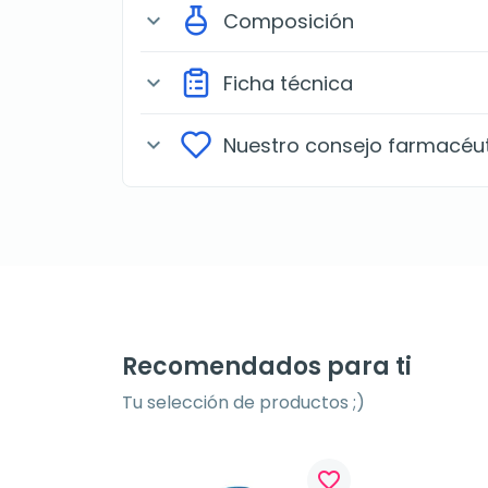
Composición
expand_more
Ficha técnica
expand_more
Nuestro consejo farmacéu
expand_more
Recomendados para ti
Tu selección de productos ;)
favorite_border