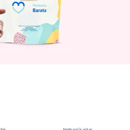
tis
Nature's plus