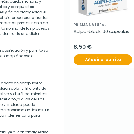
 león, cardo mariano y
latos y compuestos
es y ácido clorogénico, el
achofa proporciona ácidos
s materias primas han sido
PRISMA NATURAL
nto normal de los procesos
Adipo-block, 60 cápsulas
ca dentro de una dieta
8,50 €
a dosificación y permite su
os, adaptándose a
Añadir al carrito
al aporte de compuestos
ión de bilis. El diente de
tiva y diurética, mientras
ecer apoyo a las células
o y linoleico, puede
l metabolismo de lípidos. En
a complementaria para
tribuye al confort digestivo