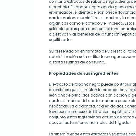
combina extractos de rábano negro, diente de
alcachofa. El rábano negro aporta glucosino
enximiáticos, el diente de león ofrece flavonoid
cardo mariano suministra silimarina y la alc
orgánicos como el cafeico y el linoleico. Esta
seleccionadas para contribuir al funcionamie
digestivos y al bienestar de la función hepáti
equilibrada.
Su presentación en formato de viales facilita l
administración sola o diluida en agua o zum
distintas rutinas de consumo.
Propiedades de sus ingredientes
El extracto de rábano negro puede contribuir 
coleréticos que estimulan la producción y expuls
león añade principios activos con acción diges
que la silimarina del cardo mariano puede ofr
hepáticas. La alcachofa, rica en ácidos cafeic
favorecer el proceso de filtración hepática y e
conjunto, estos ingredientes actúan de form
apoyar las funciones normales del hígado.
La sinergia entre estos extractos vegetales con