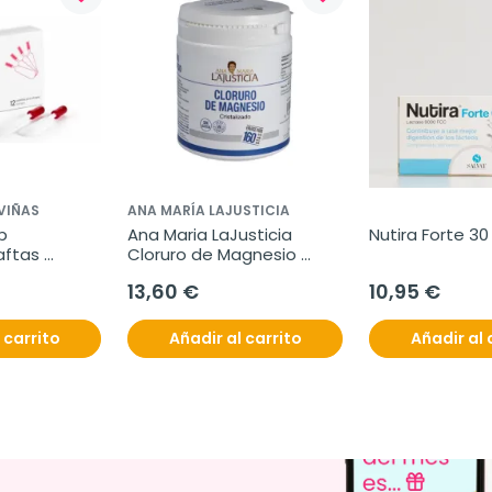
VIÑAS
ANA MARÍA LAJUSTICIA
 
Ana Maria LaJusticia 
Nutira Forte 3
ftas 
Cloruro de Magnesio 
s
Cristalizado 400gr
13,60 €
10,95 €
 carrito
Añadir al carrito
Añadir al 