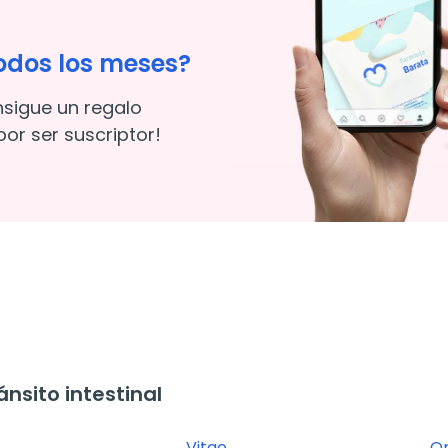
odos los meses?
nsigue un regalo
or ser suscriptor!
sito intestinal
Vitae
Or