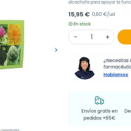
alcachofa para apoyar la func
15,95 €
0,80 €/ud
En stock
keyboard_arrow_right
Siguiente
¿Necesitas 
farmacéutic
Hablamos
Envíos gratis en
De
pedidos +65€
a ampliarla