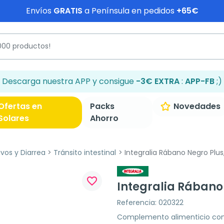
Envíos
GRATIS
a Península en pedidos
+65€
Descarga nuestra APP y consigue
-3€ EXTRA
:
APP-FB
;)
Ofertas en
Packs
Novedades
Solares
Ahorro
ivos y Diarrea
Tránsito intestinal
Integralia Rábano Negro Plus,
favorite_border
Integralia Rábano 
Referencia: 020322
Complemento alimenticio con 