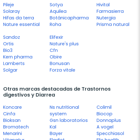
Pileje
Sotya
Hivital
Solaray
Aquilea
Farmasierra
Hifas da terra
Botánicapharma
Nutergia
Nature essential
Roha
Prisma natural
Sandoz
Elifexir
Ortis
Nature's plus
Bio3
Cfn
Kern pharma
Obire
Lamberts
Bonusan
Solgar
Forza vitale
Otras marcas destacadas de Trastornos
digestivos y Diarrea
Koncare
Ns nutritional
Colimil
Cinfa
system
Biocop
Bioksan
Gsn laboratorios
Donnaplus
Bromatech
Kal
A vogel
Menarini
Bayer
Specchiasol
Vitanatur
Eladiet
Elie health