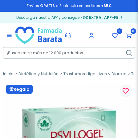
Envíos
GRATIS
a Península en pedidos
+65€
Descarga nuestra APP y consigue
-3€ EXTRA
:
APP-FB
;)
0
0
menu
Inicio
Dietética y Nutrición
Trastornos digestivos y Diarrea
Trá
Regalo
favorite_border