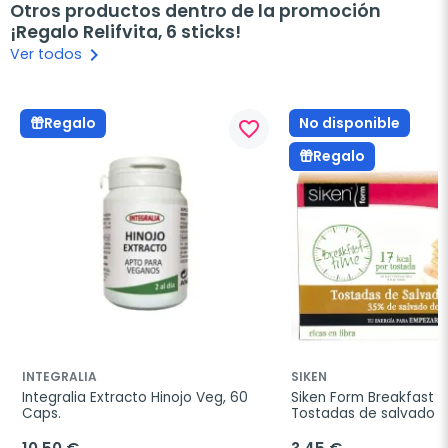
Otros productos dentro de la promoción
¡Regalo Relifvita, 6 sticks!
keyboard_arrow_right
Ver todos
No disponible
Regalo
favorite_border
Regalo
INTEGRALIA
SIKEN
Integralia Extracto Hinojo Veg, 60 
Siken Form Breakfast T
Caps.
Tostadas de salvado de
250g.