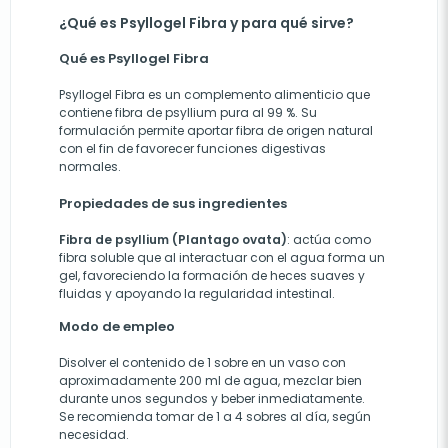
¿Qué es Psyllogel Fibra y para qué sirve?
Qué es Psyllogel Fibra
Psyllogel Fibra es un complemento alimenticio que
contiene fibra de psyllium pura al 99 %. Su
formulación permite aportar fibra de origen natural
con el fin de favorecer funciones digestivas
normales.
Propiedades de sus ingredientes
Fibra de psyllium (Plantago ovata)
: actúa como
fibra soluble que al interactuar con el agua forma un
gel, favoreciendo la formación de heces suaves y
fluidas y apoyando la regularidad intestinal.
Modo de empleo
Disolver el contenido de 1 sobre en un vaso con
aproximadamente 200 ml de agua, mezclar bien
durante unos segundos y beber inmediatamente.
Se recomienda tomar de 1 a 4 sobres al día, según
necesidad.