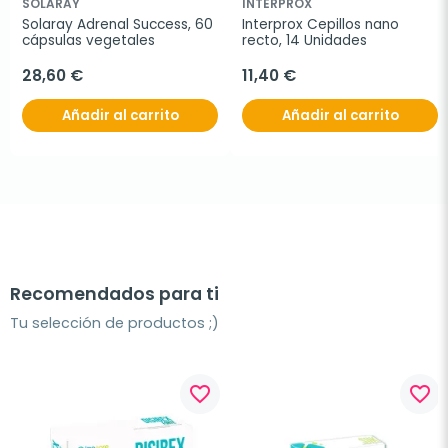
SOLARAY
INTERPROX
Solaray Adrenal Success, 60 
Interprox Cepillos nano 
cápsulas vegetales
recto, 14 Unidades
28,60 €
11,40 €
Añadir al carrito
Añadir al carrito
Recomendados para ti
Tu selección de productos ;)
favorite_border
favorite_border