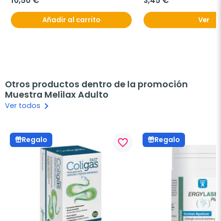
10,50 €
3,45 €
Añadir al carrito
Ver
Otros productos dentro de la promoción
Muestra Melilax Adulto
keyboard_arrow_right
Ver todos
Regalo
Regalo
favorite_border