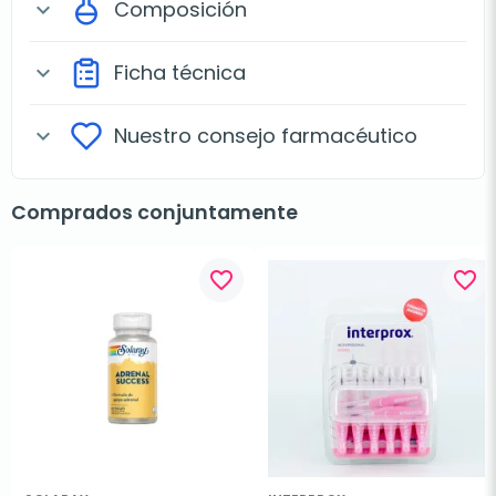
Composición
expand_more
Ficha técnica
expand_more
Nuestro consejo farmacéutico
expand_more
Comprados conjuntamente
favorite_border
favorite_border