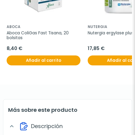
ABOCA
NUTERGIA
Aboca ColiGas Fast Tisana, 20 
Nutergia ergylase plus
bolsitas
8,40 €
17,85 €
Añadir al carrito
Añadir al car
Más sobre este producto
Descripción
expand_more