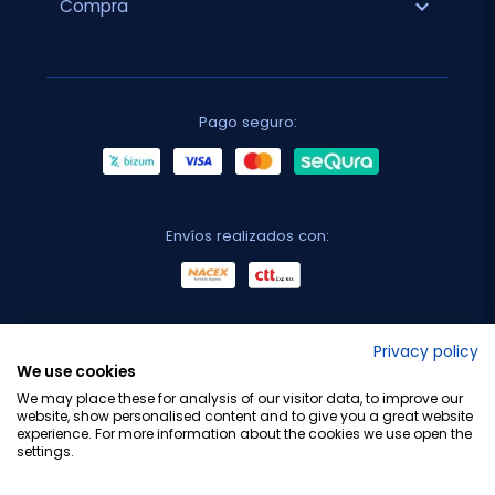
expand_more
Compra
Pago seguro:
Envíos realizados con:
No lo decimos nosotros...
Privacy policy
We use cookies
¡Tu opinión es importante!
We may place these for analysis of our visitor data, to improve our
website, show personalised content and to give you a great website
experience. For more information about the cookies we use open the
settings.
Copyright © 2010-2026 Farmacia Barata S.L. Todos los