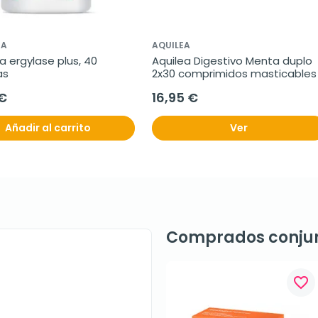
IA
AQUILEA
a ergylase plus, 40 
Aquilea Digestivo Menta duplo 
as
2x30 comprimidos masticables
 €
16,95 €
Añadir al carrito
Ver
Comprados conju
favorite_border