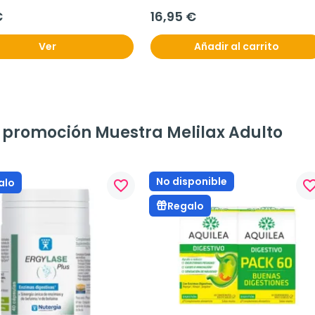
€
16,95 €
Ver
Añadir al carrito
a promoción Muestra Melilax Adulto
No disponible
alo
favorite_border
favorite_bo
Regalo