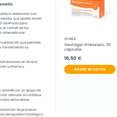
swellin
menticio elaborado con
 serrata, que aporta ácido
stá diseñada para
al confort de las
a osteoarticular.
GYNEA
oncentración que permiten
Gestagyn Embarazo, 30 
s, favoreciendo su
cápsulas
16,50 €
standarizado en ácidos
ación uniforme y
Añadir al carrito
os boswélicos, un grupo de
ión articular al contribuir
matriz extracelular.
odulación de procesos
e del equilibrio fisiológico