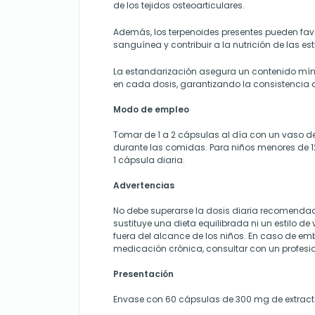
de los tejidos osteoarticulares.
Además, los terpenoides presentes pueden fav
sanguínea y contribuir a la nutrición de las est
La estandarización asegura un contenido míni
en cada dosis, garantizando la consistencia 
Modo de empleo
Tomar de 1 a 2 cápsulas al día con un vaso de
durante las comidas. Para niños menores de 12 
1 cápsula diaria.
Advertencias
No debe superarse la dosis diaria recomenda
sustituye una dieta equilibrada ni un estilo d
fuera del alcance de los niños. En caso de em
medicación crónica, consultar con un profesio
Presentación
Envase con 60 cápsulas de 300 mg de extract