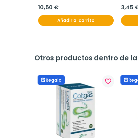
250g.
10,50 €
3,45 
Añadir al carrito
Otros productos dentro de l
Regalo
Reg
favorite_border