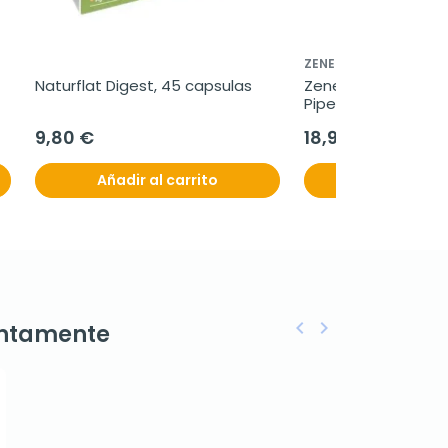
ZENEMENT
Naturflat Digest, 45 capsulas
Zenement Aceite d
Piperita, 120 cápsu
9,80 €
18,97 €
Añadir al carrito
Añadir al c
keyboard_arrow_left
keyboard_arrow_right
ntamente
Anterior
Siguiente