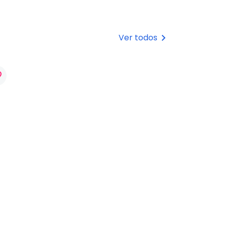
Ver todos
keyboard_arrow_right
rder