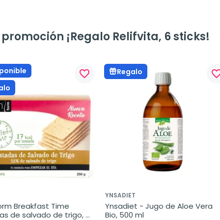
promoción ¡Regalo Relifvita, 6 sticks!
ponible
Regalo
favorite_border
favorite_bo
alo
YNSADIET
orm Breakfast Time 
Ynsadiet - Jugo de Aloe Vera 
s de salvado de trigo, 
Bio, 500 ml