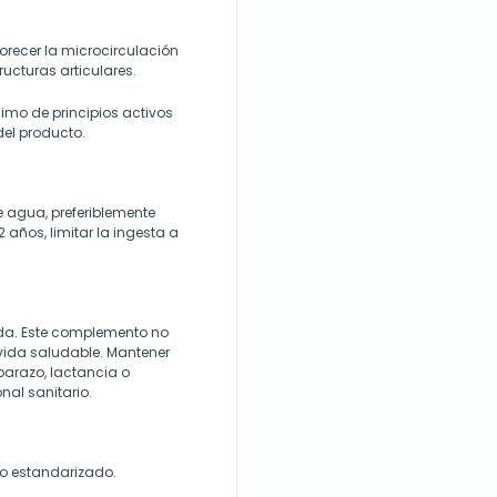
orecer la microcirculación
ructuras articulares.
mo de principios activos
del producto.
 agua, preferiblemente
años, limitar la ingesta a
da. Este complemento no
e vida saludable. Mantener
barazo, lactancia o
nal sanitario.
o estandarizado.