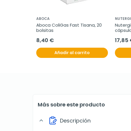
ABOCA
NUTERG
Aboca ColiGas Fast Tisana, 20 
Nutergi
bolsitas
cápsul
8,40 €
17,85
Añadir al carrito
Más sobre este producto
Descripción
expand_more