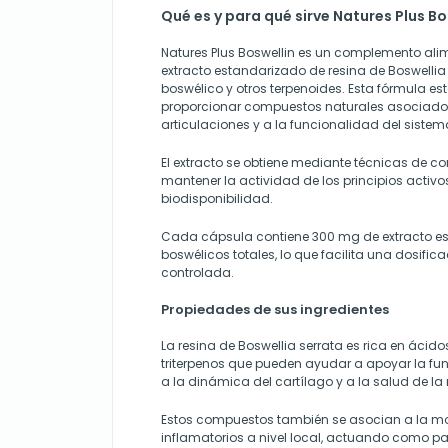
Qué es y para qué sirve Natures Plus Bo
Natures Plus Boswellin es un complemento ali
extracto estandarizado de resina de Boswellia
boswélico y otros terpenoides. Esta fórmula e
proporcionar compuestos naturales asociados 
articulaciones y a la funcionalidad del sistem
El extracto se obtiene mediante técnicas de c
mantener la actividad de los principios activo
biodisponibilidad.
Cada cápsula contiene 300 mg de extracto e
boswélicos totales, lo que facilita una dosific
controlada.
Propiedades de sus ingredientes
La resina de Boswellia serrata es rica en ácid
triterpenos que pueden ayudar a apoyar la func
a la dinámica del cartílago y a la salud de la 
Estos compuestos también se asocian a la m
inflamatorios a nivel local, actuando como part