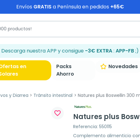
Envíos
GRATIS
a Península en pedidos
+65€
Descarga nuestra APP y consigue
-3€ EXTRA
:
APP-FB
;)
Ofertas en
Packs
Novedades
Solares
Ahorro
ivos y Diarrea
Tránsito intestinal
Natures plus Boswellin 300 
favorite_border
Natures plus Bosw
Referencia: 550115
Complemento alimenticio con 