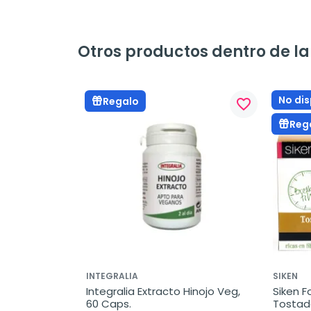
Otros productos dentro de la 
No dis
Regalo
favorite_border
Reg
INTEGRALIA
SIKEN
Integralia Extracto Hinojo Veg, 
Siken F
60 Caps.
Tostada