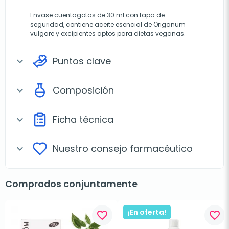
Envase cuentagotas de 30 ml con tapa de
seguridad, contiene aceite esencial de Origanum
vulgare y excipientes aptos para dietas veganas.
Puntos clave
expand_more
Composición
expand_more
Ficha técnica
expand_more
Nuestro consejo farmacéutico
expand_more
Comprados conjuntamente
¡En oferta!
favorite_border
favorite_border