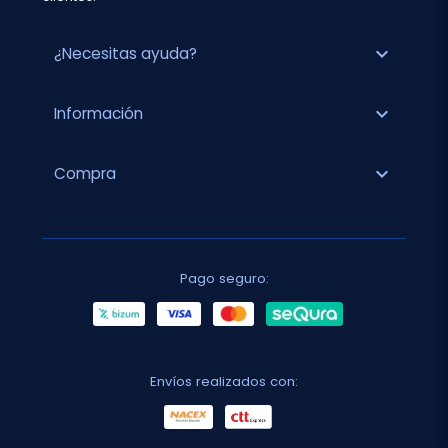
expand_more
¿Necesitas ayuda?
expand_more
Información
expand_more
Compra
Pago seguro:
Envíos realizados con: