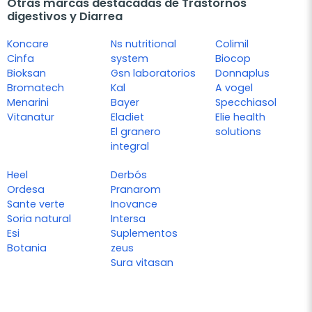
Otras marcas destacadas de Trastornos
digestivos y Diarrea
Koncare
Ns nutritional
Colimil
Cinfa
system
Biocop
Bioksan
Gsn laboratorios
Donnaplus
Bromatech
Kal
A vogel
Menarini
Bayer
Specchiasol
Vitanatur
Eladiet
Elie health
El granero
solutions
integral
Heel
Derbós
Ordesa
Pranarom
Sante verte
Inovance
Soria natural
Intersa
Esi
Suplementos
Botania
zeus
Sura vitasan