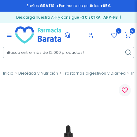
Envíos
GRATIS
a Península en pedidos
+65€
Descarga nuestra APP y consigue
-3€ EXTRA
:
APP-FB
;)
0
0
menu
Inicio
Dietética y Nutrición
Trastornos digestivos y Diarrea
Trá
favorite_border