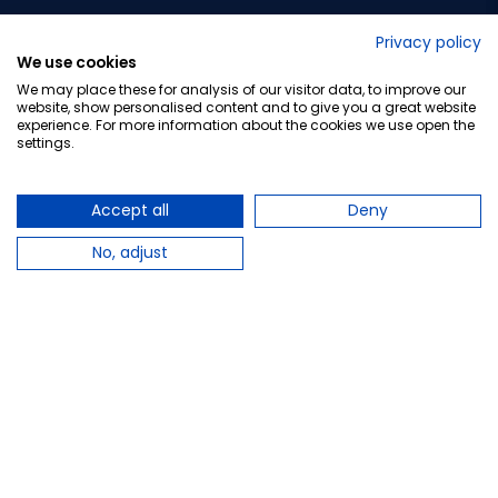
No lo decimos nosotros...
Privacy policy
We use cookies
¡Tu opinión es importante!
We may place these for analysis of our visitor data, to improve our
website, show personalised content and to give you a great website
experience. For more information about the cookies we use open the
settings.
Copyright © 2010-2026 Farmacia Barata S.L. Todos los
derechos reservados.
Accept all
Deny
No, adjust
Total:
31,75 €
−
+
Añadir al carrito