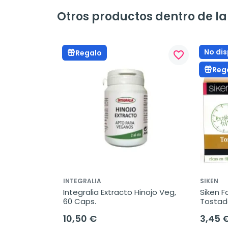
Otros productos dentro de la 
No dis
Regalo
favorite_border
Reg
INTEGRALIA
SIKEN
Integralia Extracto Hinojo Veg, 
Siken F
60 Caps.
Tostada
250g.
10,50 €
3,45 