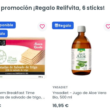
promoción ¡Regalo Relifvita, 6 sticks!
ponible
Regalo
favorite_border
favorite_bo
alo
YNSADIET
orm Breakfast Time 
Ynsadiet - Jugo de Aloe Vera 
s de salvado de trigo, 
Bio, 500 ml
€
16,95 €