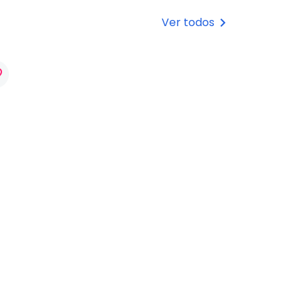
Ver todos
keyboard_arrow_right
rder