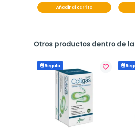
Añadir al carrito
Otros productos dentro de l
Regalo
Reg
favorite_border