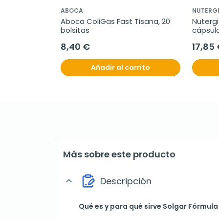
ABOCA
NUTERG
Aboca ColiGas Fast Tisana, 20 
Nutergi
bolsitas
cápsul
8,40 €
17,85
Añadir al carrito
Más sobre este producto
Descripción
expand_more
Qué es y para qué sirve Solgar Fórmula 