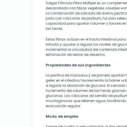
Solgar Fórmula Fibra Múltiple es un complemen
desarrollado con fibras vegetales solubles e in
La combinación de salvado de avena, pectin
junto con cáscaras de psyllium, ha sido sele
capacidad para aportar volumen y favorecer
las heces.
Estas fibras actúan en el tracto intestinal para 
tránsito y ayudar a regular los niveles de gluco
incrementar la viscosidad del contenido intest
eliminación de restos de desecho.
Propiedades de sus ingredientes
La pectina de manzana y de pomelo aportan f
geles en el intestino, favoreciendo la barrier
a regular la absorción de glucosa. El salvado
incremento del volumen de las heces gracias 
glucanos. Las cáscaras de semilla de psylliu
mucilaginosas que retienen agua, facilitando el
evacuación regular.
Modo de empleo
Tomar de cuatro a seis cápsulas al día, repar