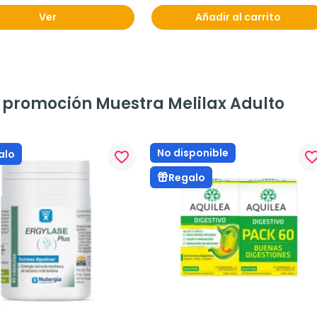
Ver
Añadir al carrito
a promoción Muestra Melilax Adulto
No disponible
alo
favorite_border
favorite_bo
Regalo