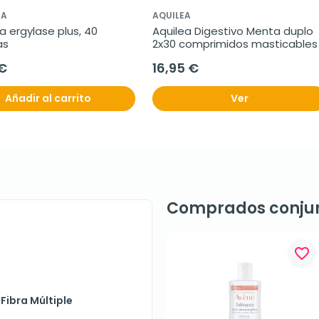
IA
AQUILEA
a ergylase plus, 40 
Aquilea Digestivo Menta duplo 
as
2x30 comprimidos masticables
 €
16,95 €
Añadir al carrito
Ver
Comprados conju
favorite_border
Fibra Múltiple