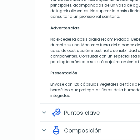
principales, acompañadas de un vaso de agua
de ingerir alimentos. No superar la dosis dia
consultar a un profesional sanitario.
Advertencias
No exceder la dosis diaria recomendada. Beb
durante su uso. Mantener fuera del alcance de l
caso de obstrucción intestinal o sensibilidad
componentes. Consultar con un especialista 
patología crónica o se está bajo tratamiento
Presentación
Envase con 120 cápsulas vegetales de fácil de
hermético que protege las fibras de la humed
integridad.
Puntos clave
expand_more
Composición
expand_more