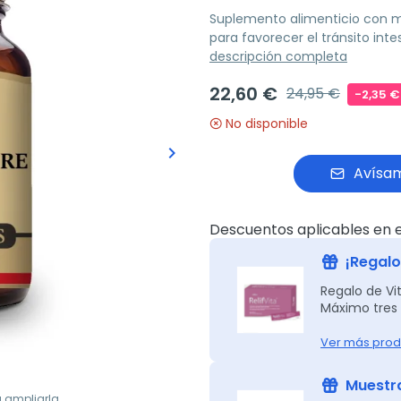
Suplemento alimenticio con me
para favorecer el tránsito int
descripción completa
22,60 €
24,95 €
-2,35 €
No disponible
keyboard_arrow_right
Siguiente
Avísam
Descuentos aplicables en e
¡Regalo 
Regalo de Vit
Máximo tres 
Ver más prod
Muestra
a ampliarla