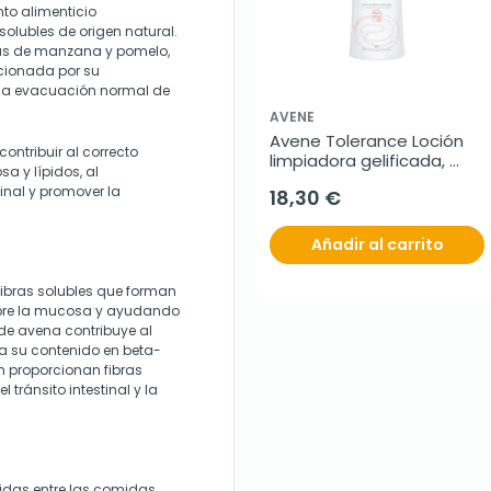
to alimenticio
solubles de origen natural.
as de manzana y pomelo,
ccionada por su
 la evacuación normal de
AVENE
Avene Tolerance Loción 
contribuir al correcto
limpiadora gelificada, 
sa y lípidos, al
400ml.
inal y promover la
18,30 €
Añadir al carrito
ibras solubles que forman
 sobre la mucosa y ayudando
 de avena contribuye al
a su contenido en beta-
m proporcionan fibras
 tránsito intestinal y la
tidas entre las comidas