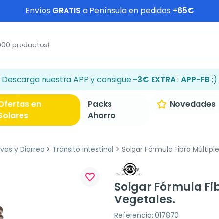
Envíos
GRATIS
a Península en pedidos
+65€
Descarga nuestra APP y consigue
-3€ EXTRA
:
APP-FB
;)
Ofertas en
Packs
Novedades
Solares
Ahorro
ivos y Diarrea
Tránsito intestinal
Solgar Fórmula Fibra Múltiple
favorite_border
Solgar Fórmula Fib
Vegetales.
Referencia: 017870