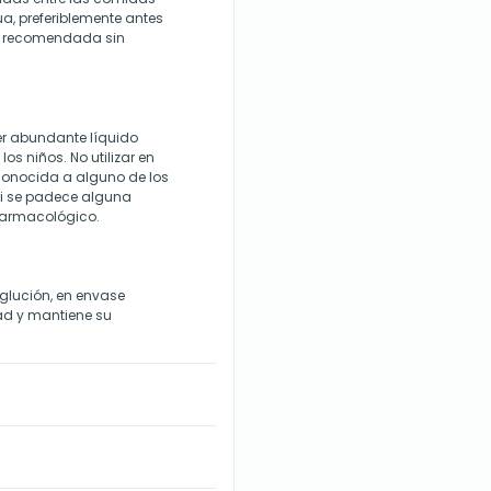
, preferiblemente antes
ria recomendada sin
er abundante líquido
os niños. No utilizar en
 conocida a alguno de los
si se padece alguna
 farmacológico.
glución, en envase
ad y mantiene su